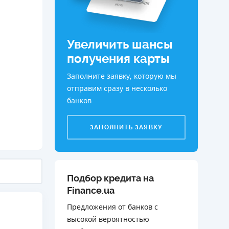
ДИТЕЛИ ПО
ВАНИЮ
Увеличить шансы
РАХОВЫЕ ПОЛИСЫ
получения карты
ВЫЕ КОМПАНИИ
Заполните заявку, которую мы
 О СТРАХОВЫХ
отправим сразу в несколько
ИЯХ
банков
КА И ОПЛАТА
ЗАПОЛНИТЬ ЗАЯВКУ
ТЫ
Подбор кредита на
Finance.ua
Предложения от банков с
высокой вероятностью