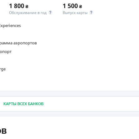
1 800
1 500
₴
₴
ЕЖЕМЕСЯЧНЫЙ ОБЗОР
ПУТЕВО
Обслуживание в год
Выпуск карты
КЕШБЭКА
СТРАХО
Experiences
ПУТЕВОДИТЕЛИ ПО
ВСЕ СТ
БАНКОВСКИМ КАРТАМ
СТРАХО
грамма аэропортов
ропорт
ОТЗЫВЫ
КОМПАН
rge
ДОСТАВ
КОНТАК
КАРТЫ ВСЕХ БАНКОВ
ов