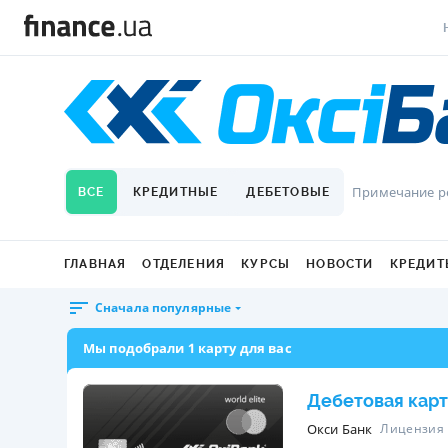
В
В
Л
Примечание р
ВСЕ
КРЕДИТНЫЕ
ДЕБЕТОВЫЕ
А
Н
ГЛАВНАЯ
ОТДЕЛЕНИЯ
КУРСЫ
НОВОСТИ
КРЕДИТ
С
Сначала популярные
П
Мы подобрали 1 карту для вас
Т
Дебетовая карт
Р
Окси Банк
Лицензия