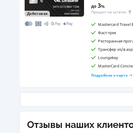
3
до
%
Процент на остаток
Дебетовая
Mastercard Travel 
Фаст-трек
Ресторанная про
Трансфер из/в аэ
Loungekey
MasterCard Concie
Подробнее о карте
Отзывы наших клиент