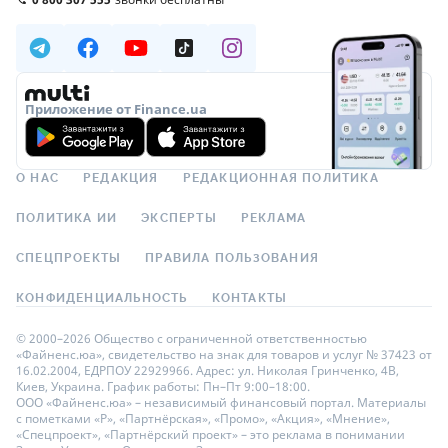
Приложение от Finance.ua
О НАС
РЕДАКЦИЯ
РЕДАКЦИОННАЯ ПОЛИТИКА
ПОЛИТИКА ИИ
ЭКСПЕРТЫ
РЕКЛАМА
СПЕЦПРОЕКТЫ
ПРАВИЛА ПОЛЬЗОВАНИЯ
КОНФИДЕНЦИАЛЬНОСТЬ
КОНТАКТЫ
© 2000–2026 Общество с ограниченной ответственностью
«Файненс.юа», свидетельство на знак для товаров и услуг № 37423 от
16.02.2004, ЕДРПОУ 22929966. Адрес: ул. Николая Гринченко, 4В,
Киев, Украина. График работы: Пн–Пт 9:00–18:00.
ООО «Файненс.юа» – независимый финансовый портал. Материалы
с пометками «Р», «Партнёрская», «Промо», «Акция», «Мнение»,
«Спецпроект», «Партнёрский проект» – это реклама в понимании