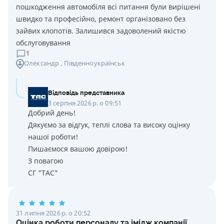
пошкодження автомобіля всі питання були вирішені
швидко та професійно, ремонт організовано без
зайвих клопотів. Залишився задоволений якістю
обслуговування
1
Олександр
, Південноукраїнськ
Відповідь представника
3 серпня 2026 р. о 09:51
Добрий день!
Дякуємо за відгук, теплі слова та високу оцінку
нашої роботи!
Пишаємося вашою довірою!
З повагою
СГ "ТАС"
31 липня 2026 р. о 20:52
Оцінка роботи персоналу та імідж компанії