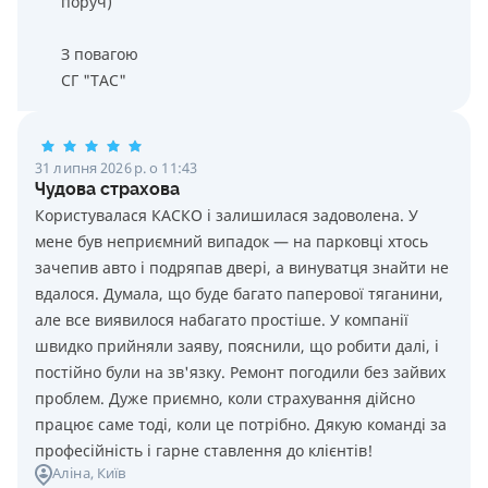
поруч)
З повагою
СГ "ТАС"
31 липня 2026 р. о 11:43
Чудова страхова
Користувалася КАСКО і залишилася задоволена. У
мене був неприємний випадок — на парковці хтось
зачепив авто і подряпав двері, а винуватця знайти не
вдалося. Думала, що буде багато паперової тяганини,
але все виявилося набагато простіше. У компанії
швидко прийняли заяву, пояснили, що робити далі, і
постійно були на зв'язку. Ремонт погодили без зайвих
проблем. Дуже приємно, коли страхування дійсно
працює саме тоді, коли це потрібно. Дякую команді за
професійність і гарне ставлення до клієнтів!
Аліна
, Київ