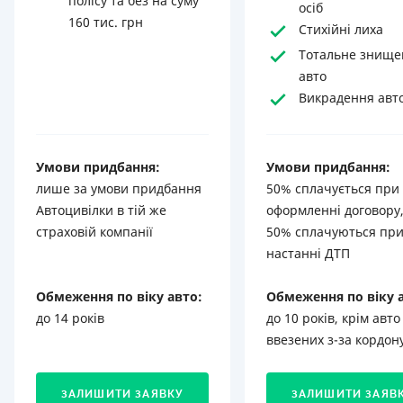
полісу та без на суму
осіб
160 тис. грн
Стихійні лиха
Тотальне знище
авто
Викрадення авт
Умови придбання:
Умови придбання:
лише за умови придбання
50% сплачується при
Автоцивілки в тій же
оформленні договору,
страховій компанії
50% сплачуються пр
настанні ДТП
Обмеження по віку авто:
Обмеження по віку 
до 14 років
до 10 років, крім авто
ввезених з-за кордон
ЗАЛИШИТИ ЗАЯВКУ
ЗАЛИШИТИ ЗАЯВ