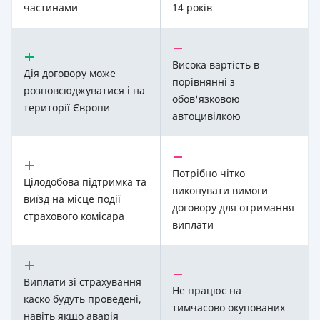
частинами
14 років
Висока вартість в
Дія договору може
порівнянні з
розповсюджуватися і на
обов'язковою
території Європи
автоцивілкою
Потрібно чітко
Цілодобова підтримка та
виконувати вимоги
виїзд на місце події
договору для отримання
страхового комісара
виплати
Виплати зі страхування
Не працює на
каско будуть проведені,
тимчасово окупованих
навіть якщо аварія