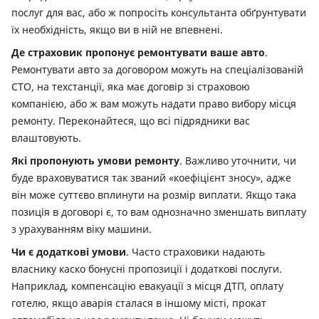
послуг для вас, або ж попросіть консультанта обґрунтувати
їх необхідність, якщо ви в ній не впевнені.
Де страховик пропонує ремонтувати ваше авто
.
Ремонтувати авто за договором можуть на спеціалізованій
СТО, на техстанції, яка має договір зі страховою
компанією, або ж вам можуть надати право вибору місця
ремонту. Переконайтеся, що всі підрядники вас
влаштовують.
Які пропонують умови ремонту
. Важливо уточнити, чи
буде враховуватися так званий «коефіцієнт зносу», адже
він може суттєво вплинути на розмір виплати. Якщо така
позиція в договорі є, то вам однозначно зменшать виплату
з урахуванням віку машини.
Чи є додаткові умови
. Часто страховики надають
власнику каско бонусні пропозиції і додаткові послуги.
Наприклад, компенсацію евакуації з місця ДТП, оплату
готелю, якщо аварія сталася в іншому місті, прокат