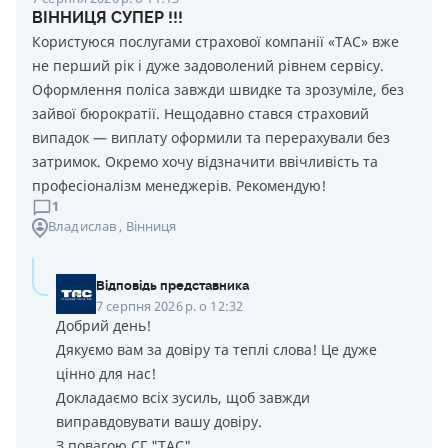
ВІННИЦЯ СУПЕР !!!
Користуюся послугами страхової компанії «ТАС» вже
не перший рік і дуже задоволений рівнем сервісу.
Оформлення поліса завжди швидке та зрозуміле, без
зайвої бюрократії. Нещодавно стався страховий
випадок — виплату оформили та перерахували без
затримок. Окремо хочу відзначити ввічливість та
професіоналізм менеджерів. Рекомендую!
1
Владислав
, Вінниця
Відповідь представника
7 серпня 2026 р. о 12:32
Добрий день!
Дякуємо вам за довіру та теплі слова! Це дуже
цінно для нас!
Докладаємо всіх зусиль, щоб завжди
виправдовувати вашу довіру.
З повагою СГ "ТАС"