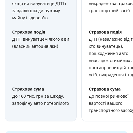
якщо ви винуватець ДТП і
викрадено застрахо
завдали шкоди чужому
транспортний засіб
майну і здоров'ю
Страхова подія
Страхова подія
ДТП, винуватцем якого є ви
ДТП (незалежно від т
(власник автоцивілки)
хто винуватець),
пошкодження авто
внаслідок стихійних 
протиправних дій тр
осіб, викрадення і т.д
Страхова сума
Страхова сума
До 160 тис. грн за шкоду,
До повної ринкової
заподіяну авто потерпілого
вартості вашого
транспортного засоб