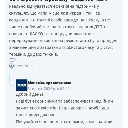
Реально відчувається ефективна підтримка у
ситуаціях, що мали місце як в Україні, так і за
кордоном. Контактні особи завжди на зв'язку, а не
лише в робочий час. за фактом незначної ДТП та
наявності КАСКО всі процедури включно з
перерахуванням коштів на ремонт авто були пройдені
з найменшими затратами особистого часу та у стислі
терміни, до двох тижнів.
1
Олег
, Львів
Відповідь представника
3 серпня 2026 р. о 09:49
Добрий день!
Раді бути корисними та забезпечувати надійний
захист своїх клієнтів! Ваша довіра - найбільша
винагорода для нас.
Почувайтеся впевнено за кермом, а ми - завжди