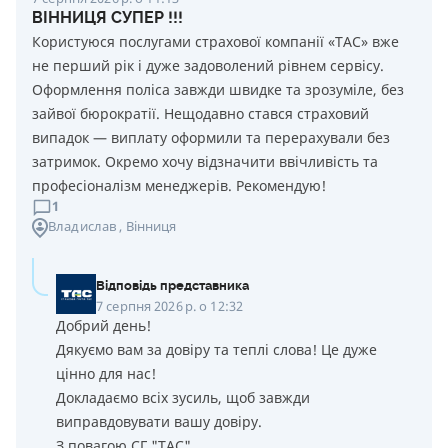
ВІННИЦЯ СУПЕР !!!
Користуюся послугами страхової компанії «ТАС» вже
не перший рік і дуже задоволений рівнем сервісу.
Оформлення поліса завжди швидке та зрозуміле, без
зайвої бюрократії. Нещодавно стався страховий
випадок — виплату оформили та перерахували без
затримок. Окремо хочу відзначити ввічливість та
професіоналізм менеджерів. Рекомендую!
1
Владислав
, Вінниця
Відповідь представника
7 серпня 2026 р. о 12:32
Добрий день!
Дякуємо вам за довіру та теплі слова! Це дуже
цінно для нас!
Докладаємо всіх зусиль, щоб завжди
виправдовувати вашу довіру.
З повагою СГ "ТАС"