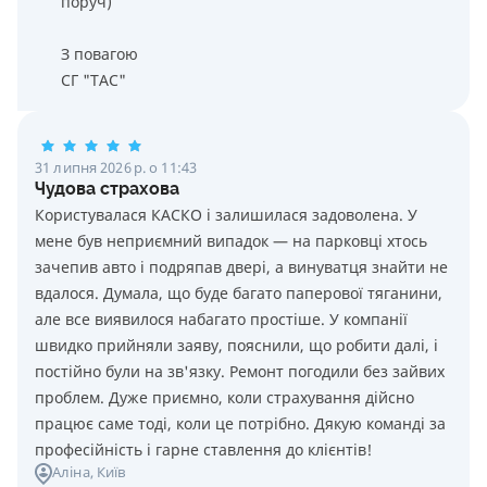
поруч)
З повагою
СГ "ТАС"
31 липня 2026 р. о 11:43
Чудова страхова
Користувалася КАСКО і залишилася задоволена. У
мене був неприємний випадок — на парковці хтось
зачепив авто і подряпав двері, а винуватця знайти не
вдалося. Думала, що буде багато паперової тяганини,
але все виявилося набагато простіше. У компанії
швидко прийняли заяву, пояснили, що робити далі, і
постійно були на зв'язку. Ремонт погодили без зайвих
проблем. Дуже приємно, коли страхування дійсно
працює саме тоді, коли це потрібно. Дякую команді за
професійність і гарне ставлення до клієнтів!
Аліна
, Київ