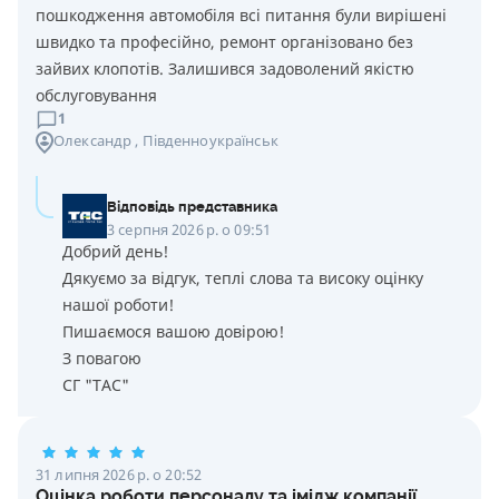
пошкодження автомобіля всі питання були вирішені
швидко та професійно, ремонт організовано без
зайвих клопотів. Залишився задоволений якістю
обслуговування
1
Олександр
, Південноукраїнськ
Відповідь представника
3 серпня 2026 р. о 09:51
Добрий день!
Дякуємо за відгук, теплі слова та високу оцінку
нашої роботи!
Пишаємося вашою довірою!
З повагою
СГ "ТАС"
31 липня 2026 р. о 20:52
Оцінка роботи персоналу та імідж компанії