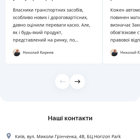
Власники транспортних засобів,
Кожен автомоб
особливо нових і дороговартісних,
повинен мати
давно оцінили переваги каско. Але,
визначає Зак
як і будь-який продукт,
обов’язкове 
представлений на ринку, по...
правової відп
Николай Киреев
Николай К
Наші контакти
Київ, вул. Миколи Грінченка, 4В, БЦ Horizon Park