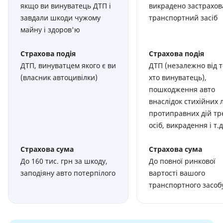
якщо ви винуватець ДТП і
викрадено застрахо
завдали шкоди чужому
транспортний засіб
майну і здоров'ю
Страхова подія
Страхова подія
ДТП, винуватцем якого є ви
ДТП (незалежно від т
(власник автоцивілки)
хто винуватець),
пошкодження авто
внаслідок стихійних 
протиправних дій тр
осіб, викрадення і т.д
Страхова сума
Страхова сума
До 160 тис. грн за шкоду,
До повної ринкової
заподіяну авто потерпілого
вартості вашого
транспортного засоб