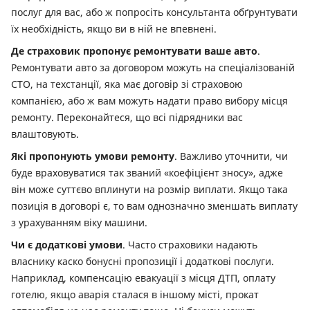
послуг для вас, або ж попросіть консультанта обґрунтувати
їх необхідність, якщо ви в ній не впевнені.
Де страховик пропонує ремонтувати ваше авто
.
Ремонтувати авто за договором можуть на спеціалізованій
СТО, на техстанції, яка має договір зі страховою
компанією, або ж вам можуть надати право вибору місця
ремонту. Переконайтеся, що всі підрядники вас
влаштовують.
Які пропонують умови ремонту
. Важливо уточнити, чи
буде враховуватися так званий «коефіцієнт зносу», адже
він може суттєво вплинути на розмір виплати. Якщо така
позиція в договорі є, то вам однозначно зменшать виплату
з урахуванням віку машини.
Чи є додаткові умови
. Часто страховики надають
власнику каско бонусні пропозиції і додаткові послуги.
Наприклад, компенсацію евакуації з місця ДТП, оплату
готелю, якщо аварія сталася в іншому місті, прокат