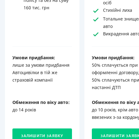
полісу та без на суму
осіб
160 тис. грн
Стихійні лиха
Тотальне знище
авто
Викрадення авт
Умови придбання:
Умови придбання:
лише за умови придбання
50% сплачується при
Автоцивілки в тій же
оформленні договору,
страховій компанії
50% сплачуються пр
настанні ДТП
Обмеження по віку авто:
Обмеження по віку 
до 14 років
до 10 років, крім авто
ввезених з-за кордон
ЗАЛИШИТИ ЗАЯВКУ
ЗАЛИШИТИ ЗАЯВ