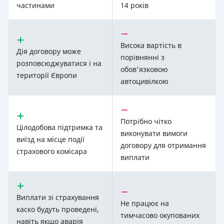
частинами
14 років
Висока вартість в
Дія договору може
порівнянні з
розповсюджуватися і на
обов'язковою
території Європи
автоцивілкою
Потрібно чітко
Цілодобова підтримка та
виконувати вимоги
виїзд на місце події
договору для отримання
страхового комісара
виплати
Виплати зі страхування
Не працює на
каско будуть проведені,
тимчасово окупованих
навіть якщо аварія