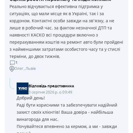
Реально відчувається ефективна підтримка у
ситуаціях, що мали місце як в Україні, так і за
кордоном. Контактні особи завжди на зв'язку, а не
лише в робочий час. за фактом незначної ДТП та
наявності КАСКО всі процедури включно з
перерахуванням коштів на ремонт авто були пройдені
з найменшими затратами особистого часу та у стислі
терміни, до двох тижнів.
1
Олег
, Львів
Відповідь представника
3 серпня 2026 р. о 09:49
Добрий день!
Раді бути корисними та забезпечувати надійний
захист своїх клієнтів! Ваша довіра - найбільша
винагорода для нас.
Почувайтеся впевнено за кермом, а ми - завжди