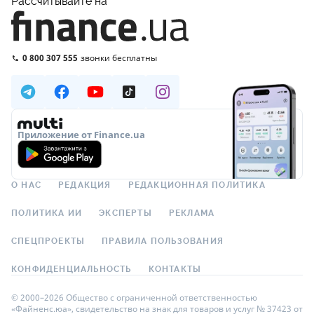
Рассчитывайте на
0 800 307 555
звонки бесплатны
Приложение от Finance.ua
О НАС
РЕДАКЦИЯ
РЕДАКЦИОННАЯ ПОЛИТИКА
ПОЛИТИКА ИИ
ЭКСПЕРТЫ
РЕКЛАМА
СПЕЦПРОЕКТЫ
ПРАВИЛА ПОЛЬЗОВАНИЯ
КОНФИДЕНЦИАЛЬНОСТЬ
КОНТАКТЫ
© 2000–2026 Общество с ограниченной ответственностью
«Файненс.юа», свидетельство на знак для товаров и услуг № 37423 от