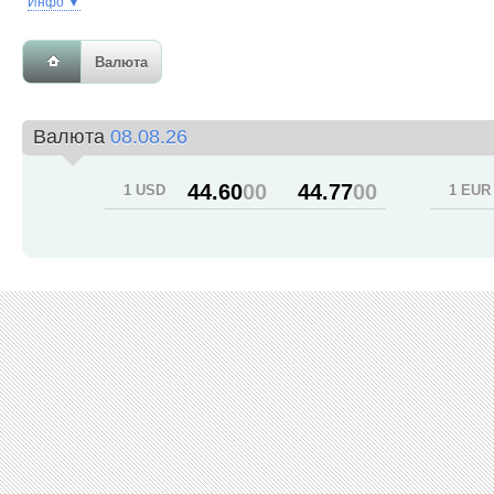
Инфо ▼
Валюта
Валюта
08.08.26
44.60
00
44.77
00
1 USD
1 EUR