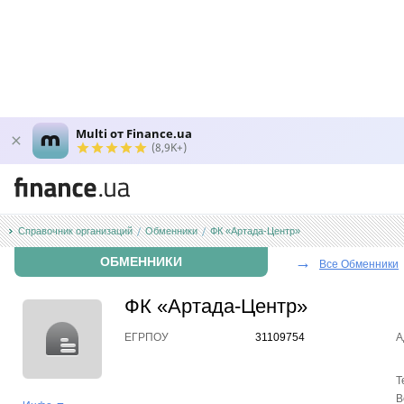
Multi от Finance.ua
(8,9K+)
Справочник организаций
Обменники
ФК «Артада-Центр»
→
ОБМЕННИКИ
Все Обменники
ФК «Артада-Центр»
ЕГРПОУ
31109754
А
Т
В