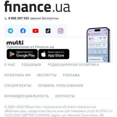
0 800 307 555
звонки бесплатны
Приложение от Finance.ua
О НАС
РЕДАКЦИЯ
РЕДАКЦИОННАЯ ПОЛИТИКА
ПОЛИТИКА ИИ
ЭКСПЕРТЫ
РЕКЛАМА
СПЕЦПРОЕКТЫ
ПРАВИЛА ПОЛЬЗОВАНИЯ
КОНФИДЕНЦИАЛЬНОСТЬ
КОНТАКТЫ
© 2000–2026 Общество с ограниченной ответственностью
«Файненс.юа», свидетельство на знак для товаров и услуг № 37423 от
16.02.2004, ЕДРПОУ 22929966. Адрес: ул. Николая Гринченко, 4В,