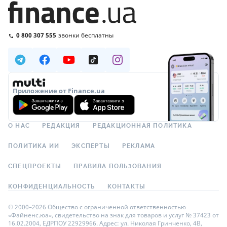
0 800 307 555
звонки бесплатны
Приложение от Finance.ua
О НАС
РЕДАКЦИЯ
РЕДАКЦИОННАЯ ПОЛИТИКА
ПОЛИТИКА ИИ
ЭКСПЕРТЫ
РЕКЛАМА
СПЕЦПРОЕКТЫ
ПРАВИЛА ПОЛЬЗОВАНИЯ
КОНФИДЕНЦИАЛЬНОСТЬ
КОНТАКТЫ
© 2000–2026 Общество с ограниченной ответственностью
«Файненс.юа», свидетельство на знак для товаров и услуг № 37423 от
16.02.2004, ЕДРПОУ 22929966. Адрес: ул. Николая Гринченко, 4В,