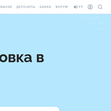
ОВАНИЕ
ДЕПОЗИТЫ
БАНКИ
ФОРУМ
РУ
ВСЕ ДЕПОЗИТЫ
ВСЕ БАНКИ
ВАНИЕ ЖИЛЬЯ ОТ
ДЕПОЗИТЫ В USD
ОТЗЫВЫ О БАНКАХ
И ШАХЕДОВ
ДЕПОЗИТЫ В EUR
МИКРОФИНАНСОВЫЕ
АХОВКА ЗАГРАНИЦУ
ОРГАНИЗАЦИИ
БОНУС К ДЕПОЗИТАМ
овка в
ОТЗЫВЫ ОБ МФО
УСЛОВИЯ АКЦИИ
Я КАРТА
ВОПРОСЫ И ОТВЕТЫ
ОННАЯ ВИНЬЕТКА
ДЕПОЗИТНЫЙ КАЛЬКУЛЯТОР
Я СОТРУДНИКОВ
ПУТЕВОДИТЕЛИ ПО
SSISTANCE
СБЕРЕЖЕНИЯМ
ВАНИЕ ОТ
ТНЫХ СЛУЧАЕВ