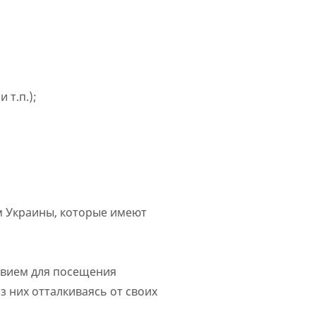
 т.п.);
ам Украины, которые имеют
овием для посещения
з них отталкиваясь от своих