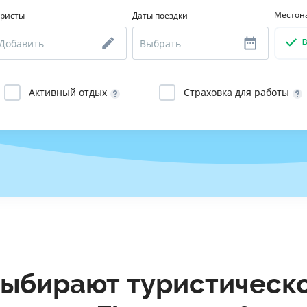
Местон
уристы
Даты поездки
ЕЖЕМЕСЯЧНЫЙ ОБЗОР
ПУТЕВО
КЕШБЭКА
СТРАХО
ПУТЕВОДИТЕЛИ ПО
ВСЕ СТ
БАНКОВСКИМ КАРТАМ
СТРАХО
Активный отдых
Страховка для работы
ОТЗЫВЫ
КОМПАН
ДОСТАВ
КОНТАК
ыбирают туристическ