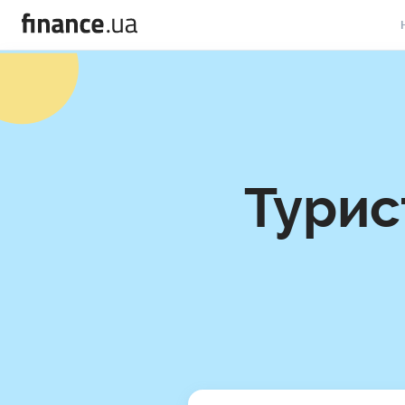
В
В
Л
А
Турис
Н
С
П
Т
Р