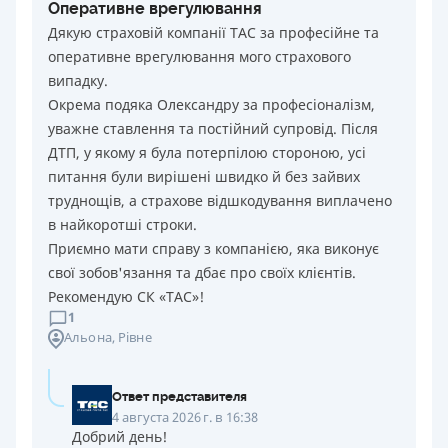
Оперативне врегулювання
Дякую страховій компанії ТАС за професійне та
оперативне врегулювання мого страхового
випадку.
Окрема подяка Олександру за професіоналізм,
уважне ставлення та постійний супровід. Після
ДТП, у якому я була потерпілою стороною, усі
питання були вирішені швидко й без зайвих
труднощів, а страхове відшкодування виплачено
в найкоротші строки.
Приємно мати справу з компанією, яка виконує
свої зобов'язання та дбає про своїх клієнтів.
Рекомендую СК «ТАС»!
1
Альона
, Рівне
Ответ представителя
4 августа 2026 г. в 16:38
Добрий день!