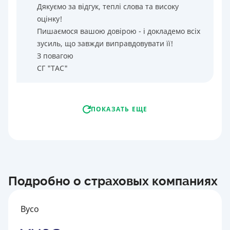
Дякуємо за відгук, теплі слова та високу
оцінку!
Пишаємося вашою довірою - і докладемо всіх
зусиль, що завжди виправдовувати її!
З повагою
СГ "ТАС"
ПОКАЗАТЬ ЕЩЕ
Подробно о страховых компаниях
Вусо