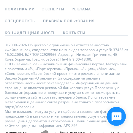
ПОЛИТИКА ИИ
ЭКСПЕРТЫ
РЕКЛАМА
СПЕЦПРОЕКТЫ
ПРАВИЛА ПОЛЬЗОВАНИЯ
КОНФИДЕНЦИАЛЬНОСТЬ
КОНТАКТЫ
© 2000–2026 Общество с ограниченной ответственностью
«Файненс.юа», свидетельство на знак для товаров и услуг № 37423 от
16.02.2004, ЕДРПОУ 22929966. Адрес: ул. Николая Гринченко, 4В,
Киев, Украина. График работы: Пн–Пт 9:00–18:00.
ООО «Файненс.юа» – независимый финансовый портал. Материалы
с пометками «Р», «Партнёрская», «Промо», «Акция», «Мнение»,
«Спецпроект», «Партнёрский проект» – это реклама в понимании
Закона Украины «О рекламе». За содержание рекламы
ответственность несёт рекламодатель. Информация на данной
странице не является рекламой банковских услуг. Проверенную
банком информацию о продуктах и услугах можно посмотреть на
официальном сайте соответствующего банка. Использование
материалов и данных с сайта разрешено только с гиперссылкой
https://finance.ua.
Мы не взимаем плату за услуги подбора и сравнения финансовых
предложений в каталогах и не предоставляем услуги кредитования,
размещения депозитов и страхования. Ваши личные данные на
сайте защищены шифрованием AES-256.