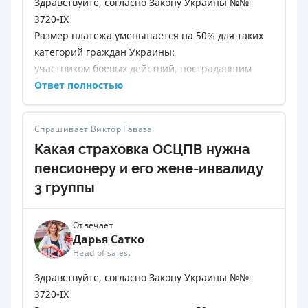
Здравствуйте, согласно Закону Украины №№
3720-IX
Размер платежа уменьшается на 50% для таких
категорий граждан Украины:
участником боевых действий, пострадавшим
участником Революции Достоинства, участником
Ответ полностью
войны, лицом с инвалидностью II группы, лицом,
пострадавшим в результате Чернобыльской
Спрашивает Виктор Гаваза
катастрофы, отнесенной к I или II категории,
Какая страховка ОСЦПВ нужна
пенсионером, - в отношении транспортного
средства, имеющего рабочий объем двигателя
пенсионеру и его жене-инвалиду
до 2500 сантиметров кубических или мощность
3 группы
электродвигателя до 100 киловатт включительно
и принадлежащего ему на праве собственности,
Отвечает
при условии управлении таким транспортным
Дарья Сатко
средством исключительно страхователем или
Head of sales.
лицом, также принадлежащим к категориям,
Здравствуйте, согласно Закону Украины №№
определенным этой частью, и использования
3720-IX
транспортного средства без цели