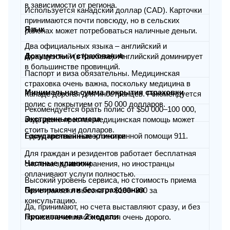
в зависимости от региона.
Используется канадский доллар (CAD). Карточки
принимаются почти повсюду, но в сельских
Язык
районах может потребоваться наличные деньги.
Два официальных языка – английский и
Документы и страхование
французский (в Квебеке). Английский доминирует
в большинстве провинций.
Паспорт и виза обязательны. Медицинская
страховка очень важна, поскольку медицина в
Минимальная сумма покрытия страховки
Канаде дорогая для иностранцев. Рекомендуется
полис с покрытием от 50 000 долларов.
Рекомендуется брать полис от $50 000–100 000,
Экстренные номера
ведь даже простая медицинская помощь может
стоить тысячи долларов.
Единственный номер экстренной помощи 911.
Государственные клиники
Для граждан и резидентов работает бесплатная
Частные клиники
система здравоохранения, но иностранцы
оплачивают услуги полностью.
Высокий уровень сервиса, но стоимость приема
Принимают ли без страхования
без страховки высока от $100–300 за
консультацию.
Да, принимают, но счета выставляют сразу, и без
Проживание на 2 недели
полиса лечение обходится очень дорого.