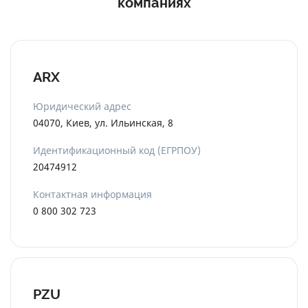
компаниях
означает, что платить вам ничего не придется.
Сумма франшизы будет указана в вашем договоре
со страховой компанией.
ARX
Юридический адрес
04070, Киев, ул. Ильинская, 8
Идентификационный код (ЕГРПОУ)
20474912
Контактная информация
0 800 302 723
PZU