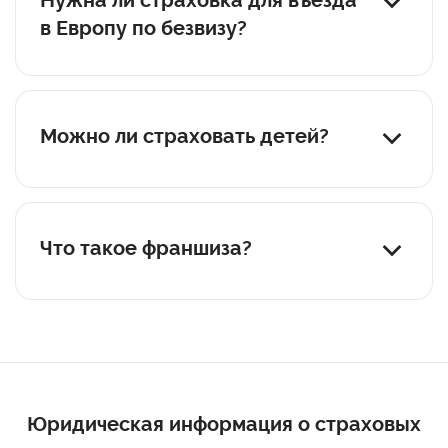
Нужна ли страховка для въезда
в Европу по безвизу?
Да, как и в любую страну.
Можно ли страховать детей?
Да. В таком случае страхователем будет взрослый, а
застрахованным — ребенок.
Что такое франшиза?
Франшиза — это сумма, которую турист при
наступлении страхового случая должен покрыть
самостоятельно. Если страховая компания
указывает, что у вашей страховки франшиза 10%,
значит, 10% от суммы лечения должны будете
оплатить вы. В нашем каталоге большинство
Юридическая информация о страховых
страховок имеют нулевую франшизу — это