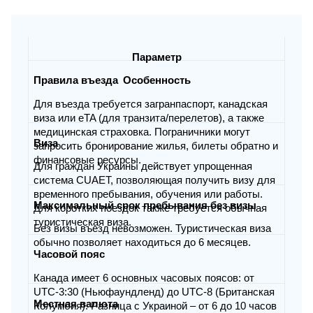
Параметр
Особенность
Правила въезда
Для въезда требуется загранпаспорт, канадская
виза или eTA (для транзита/перелетов), а также
медицинская страховка. Пограничники могут
Виза
запросить бронирование жилья, билеты обратно и
финансовые ресурсы.
Для граждан Украины действует упрощенная
система CUAET, позволяющая получить визу для
временного пребывания, обучения или работы.
Максимальный срок пребывания без визы
Для коротких поездок также требуется обычная
туристическая виза.
Без визы въезд невозможен. Туристическая виза
обычно позволяет находиться до 6 месяцев.
Часовой пояс
Канада имеет 6 основных часовых поясов: от
UTC-3:30 (Ньюфаундленд) до UTC-8 (Британская
Местная валюта
Колумбия). Разница с Украиной – от 6 до 10 часов