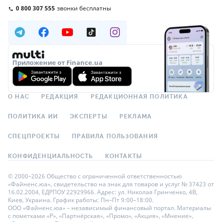
0 800 307 555
звонки бесплатны
Приложение от Finance.ua
О НАС
РЕДАКЦИЯ
РЕДАКЦИОННАЯ ПОЛИТИКА
ПОЛИТИКА ИИ
ЭКСПЕРТЫ
РЕКЛАМА
СПЕЦПРОЕКТЫ
ПРАВИЛА ПОЛЬЗОВАНИЯ
КОНФИДЕНЦИАЛЬНОСТЬ
КОНТАКТЫ
© 2000–2026 Общество с ограниченной ответственностью
«Файненс.юа», свидетельство на знак для товаров и услуг № 37423 от
16.02.2004, ЕДРПОУ 22929966. Адрес: ул. Николая Гринченко, 4В,
Киев, Украина. График работы: Пн–Пт 9:00–18:00.
ООО «Файненс.юа» – независимый финансовый портал. Материалы
с пометками «Р», «Партнёрская», «Промо», «Акция», «Мнение»,