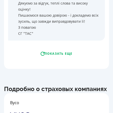
Дякуємо за відгук, теплі слова та високу
оцінку!
Пишаємося вашою довірою - і докладемо всіх
зусиль, що завжди виправдовувати її!
З повагою
СГ "ТАС"
ПОКАЗАТЬ ЕЩЕ
Подробно о страховых компаниях
Вусо