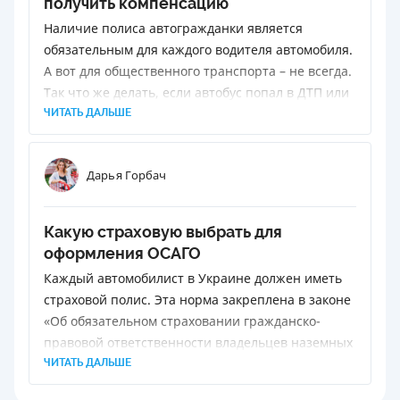
получить компенсацию
Наличие полиса автогражданки является
обязательным для каждого водителя автомобиля.
А вот для общественного транспорта – не всегда.
Так что же делать, если автобус попал в ДТП или
пассажир травмировался во время экстренного
ЧИТАТЬ ДАЛЬШЕ
торможения?
Дарья Горбач
Какую страховую выбрать для
оформления ОСАГО
Каждый автомобилист в Украине должен иметь
страховой полис. Эта норма закреплена в законе
«Об обязательном страховании гражданско-
правовой ответственности владельцев наземных
транспортных средств».
ЧИТАТЬ ДАЛЬШЕ