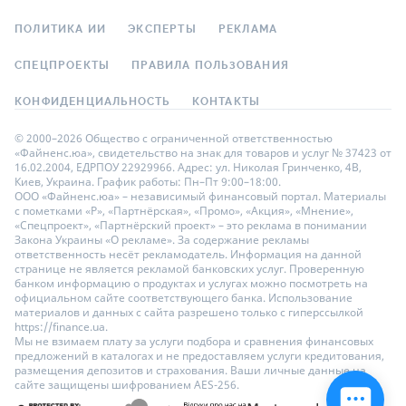
ПОЛИТИКА ИИ
ЭКСПЕРТЫ
РЕКЛАМА
СПЕЦПРОЕКТЫ
ПРАВИЛА ПОЛЬЗОВАНИЯ
КОНФИДЕНЦИАЛЬНОСТЬ
КОНТАКТЫ
© 2000–2026 Общество с ограниченной ответственностью
«Файненс.юа», свидетельство на знак для товаров и услуг № 37423 от
16.02.2004, ЕДРПОУ 22929966. Адрес: ул. Николая Гринченко, 4В,
Киев, Украина. График работы: Пн–Пт 9:00–18:00.
ООО «Файненс.юа» – независимый финансовый портал. Материалы
с пометками «Р», «Партнёрская», «Промо», «Акция», «Мнение»,
«Спецпроект», «Партнёрский проект» – это реклама в понимании
Закона Украины «О рекламе». За содержание рекламы
ответственность несёт рекламодатель. Информация на данной
странице не является рекламой банковских услуг. Проверенную
банком информацию о продуктах и услугах можно посмотреть на
официальном сайте соответствующего банка. Использование
материалов и данных с сайта разрешено только с гиперссылкой
https://finance.ua.
Мы не взимаем плату за услуги подбора и сравнения финансовых
предложений в каталогах и не предоставляем услуги кредитования,
размещения депозитов и страхования. Ваши личные данные на
сайте защищены шифрованием AES-256.