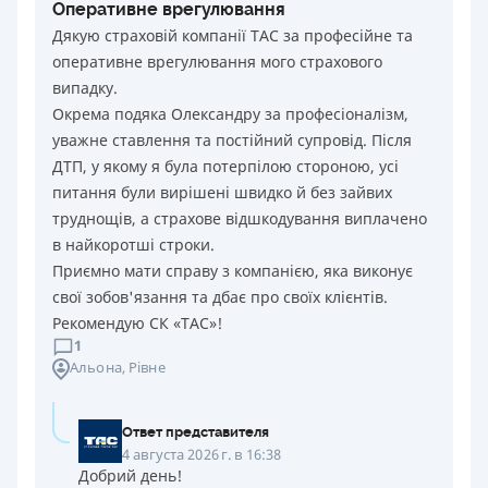
Оперативне врегулювання
Дякую страховій компанії ТАС за професійне та
оперативне врегулювання мого страхового
випадку.
Окрема подяка Олександру за професіоналізм,
уважне ставлення та постійний супровід. Після
ДТП, у якому я була потерпілою стороною, усі
питання були вирішені швидко й без зайвих
труднощів, а страхове відшкодування виплачено
в найкоротші строки.
Приємно мати справу з компанією, яка виконує
свої зобов'язання та дбає про своїх клієнтів.
Рекомендую СК «ТАС»!
1
Альона
, Рівне
Ответ представителя
4 августа 2026 г. в 16:38
Добрий день!