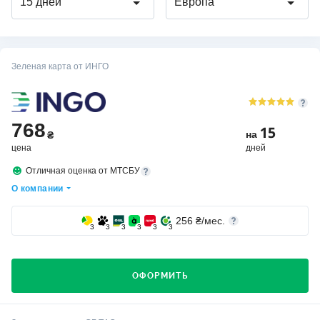
15 дней
Европа
Зеленая карта от ИНГО
768
15
на
₴
цена
дней
Отличная оценка от МТСБУ
О компании
256
₴/мес.
3
3
3
3
3
3
ОФОРМИТЬ
Кто выбирает страховую компанию ИНГО?