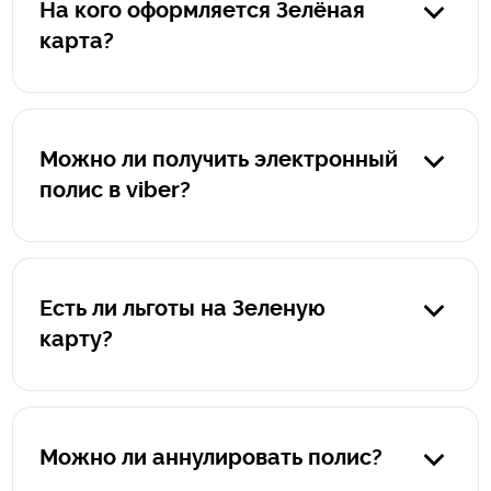
На кого оформляется Зелёная
карта?
Полис оформляется на автомобиль, а не на водителя.
Можно ли получить электронный
полис в viber?
Да, конечно. После оформления вы получите на viber
электронный полис в pdf-формате, а также памятку "Что
делать при наступлении страхового события за
Есть ли льготы на Зеленую
границей".
карту?
К сожалению, льготы на страхование автомобиля для
выезда за границу не предусмотрены.
Можно ли аннулировать полис?