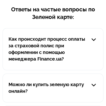
Ответы на частые вопросы по
Зеленой карте:
Как происходит процесс оплаты
за страховой полис при
оформлении с помощью
менеджера Finance.ua?
В случае, если полис оформляется менеджером
Finance.ua оплата за такой полис производиться
клиентом на защищенном сервисе portmone.com.
Можно ли купить зеленую карту
Прямую ссылку на оплату формирует менеджер
онлайн?
Finance.ua, ссылка всегда начинается исключительно
так: https://pay.finance.ua/уникальный номер. При оплате
Да, можно купить грин карту онлайн и онлайн-полис
на portmone.com ваши данные защищены и не