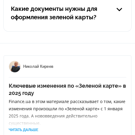
годовой полис автогражданки в Польше будет стоить
Какие документы нужны для
порядка 400 евро, а в Германии - от 900 евро. Также
оформления зеленой карты?
немаловажным плюсом является то, что зеленая карта
покрывает все страны Европы и, в случае
Загранпаспорт или водительские права, технический
необходимости, вы можете поехать в другую страну без
паспорт на авто, ИНН.
дополнительных расходов.
Николай Киреев
Ключевые изменения по «Зеленой карте» в
2025 году
Finance.ua в этом материале рассказывает о том, какие
изменения произошли по «Зеленой карте» с 1 января
2025 года. А нововведения действительно
существенные.
ЧИТАТЬ ДАЛЬШЕ