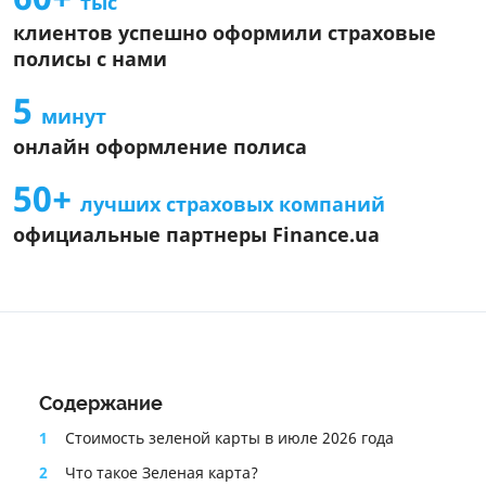
тыс
Общие условия страхового продукта
клиентов успешно оформили страховые
Информация об агенте
полисы с нами
Информация про СК
5
Информационный документ о стандартном страховом
минут
продукте
онлайн оформление полиса
Информация о страховом продукте
50+
лучших страховых компаний
официальные партнеры Finance.ua
Содержание
1
Стоимость зеленой карты в июле 2026 года
2
Что такое Зеленая карта?