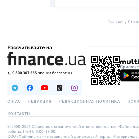
Главная
Страх
Рассчитывайте на
Приложен
0 800 307 555
звонки бесплатны
О НАС
РЕДАКЦИЯ
РЕДАКЦИОННАЯ ПОЛИТИКА
ПОЛИ
КОНТАКТЫ
© 2000–2026 Общество с ограниченной ответственностью «Файненс.юа»,
работы: Пн–Пт 9:00–18:00.
ООО «Файненс.юа» – независимый финансовый портал. Материалы с по