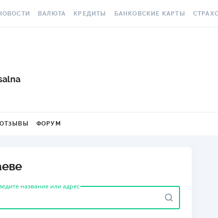
НОВОСТИ
ВАЛЮТА
КРЕДИТЫ
БАНКОВСКИЕ КАРТЫ
СТРАХ
СЕ НОВОСТИ
КУРС ВАЛЮТ
ВСЕ КРЕДИТЫ
ВСЕ БАНКОВСКИЕ КАРТЫ
ОСАГО
АЛЮТА
КРИПТОВАЛЮТА
ПОДБОР КРЕДИТА
КРЕДИТНЫЕ КАРТЫ
СТРАХО
РАКЕТ 
ИЧНЫЕ ФИНАНСЫ
МІНЯЙЛО
КРЕДИТ ДО ЗАРПЛАТЫ
ДЕБЕТОВЫЕ КАРТЫ
salna
МЕДСТР
ВТОРСКИЕ КОЛОНКИ
МЕЖБАНК
КРЕДИТ ОНЛАЙН
С БЕСПЛАТНЫМ ВЫПУСКОМ
И ОБСЛУЖИВАНИЕМ
КАСКО
ОВОСТИ КОМПАНИЙ
НАЛИЧНЫЕ КУРСЫ
КРЕДИТ БЕЗ СПРАВОК
ОТЗЫВЫ
ФОРУМ
С КЕШБЭКОМ
ЗЕЛЕНА
ПЕЦПРОЕКТЫ
КАРТОЧНЫЕ КУРСЫ
РЕЙТИНГ ОНЛАЙН-
КРЕДИТОВ
ВИРТУАЛЬНЫЕ КАРТЫ
ЭЛЕКТР
ОЛЕЗНО ЗНАТЬ
КУРС НБУ
аеве
КРЕДИТНЫЙ КАЛЬКУЛЯТОР
РЕЙТИНГ КАРТ С КЕШБЭКОМ
ДМС ДЛ
ЕСТЫ
КУРС BITCOIN
ИПОТЕКА
РЕЙТИНГ КАРТ ДЛЯ
КАРТА A
ведите название или адрес
ЕДАКЦИЯ
FOREX
ПУТЕШЕСТВИЙ
ПУТЕВОДИТЕЛИ ПО
СТРАХО
КУРСЫ МЕТАЛЛОВ
КРЕДИТАМ
РЕЙТИНГ ДЕБЕТОВЫХ КАРТ
НЕСЧАС