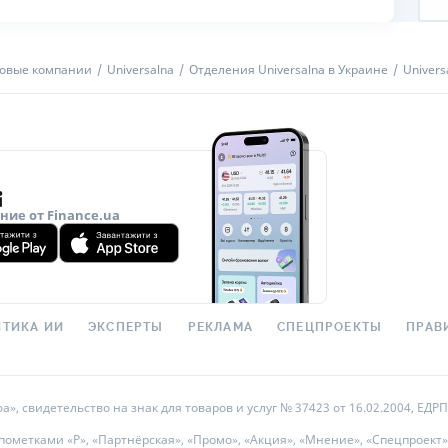
овые компании
Universalna
Отделения Universalna в Украине
Univers
ие от Finance.ua
ТИКА ИИ
ЭКСПЕРТЫ
РЕКЛАМА
СПЕЦПРОЕКТЫ
ПРАВ
 свидетельство на знак для товаров и услуг № 37423 от 16.02.2004, ЕДРПО
метками «Р», «Партнёрская», «Промо», «Акция», «Мнение», «Спецпроект»