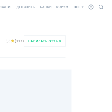
ОВАНИЕ
ДЕПОЗИТЫ
БАНКИ
ФОРУМ
РУ
ВСЕ ДЕПОЗИТЫ
ВСЕ БАНКИ
ВАНИЕ ЖИЛЬЯ ОТ
ДЕПОЗИТЫ В USD
ОТЗЫВЫ О БАНКАХ
И ШАХЕДОВ
ДЕПОЗИТЫ В EUR
МИКРОФИНАНСОВЫЕ
3,6
(
113
)
НАПИСАТЬ ОТЗЫВ
АХОВКА ЗАГРАНИЦУ
ОРГАНИЗАЦИИ
БОНУС К ДЕПОЗИТАМ
ОТЗЫВЫ ОБ МФО
УСЛОВИЯ АКЦИИ
Я КАРТА
ВОПРОСЫ И ОТВЕТЫ
ОННАЯ ВИНЬЕТКА
ДЕПОЗИТНЫЙ КАЛЬКУЛЯТОР
Я СОТРУДНИКОВ
ПУТЕВОДИТЕЛИ ПО
SSISTANCE
СБЕРЕЖЕНИЯМ
ВАНИЕ ОТ
ТНЫХ СЛУЧАЕВ