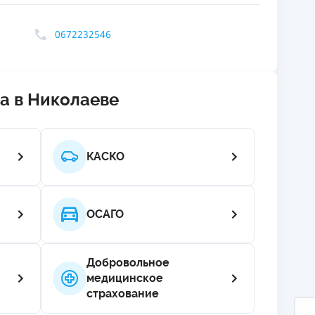
ЕЖЕМЕСЯЧНЫЙ ОБЗОР
ПУТЕВО
0672232546
КЕШБЭКА
СТРАХО
ПУТЕВОДИТЕЛИ ПО
ВСЕ СТ
БАНКОВСКИМ КАРТАМ
СТРАХО
na в Николаеве
ОТЗЫВЫ
КОМПАН
КАСКО
ДОСТАВ
КОНТАК
ОСАГО
Добровольное
медицинское
страхование