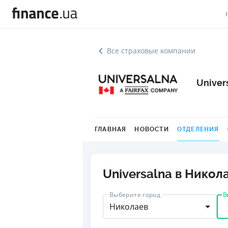
В
Все страховые компании
В
Л
Univer
А
Н
ГЛАВНАЯ
НОВОСТИ
ОТДЕЛЕНИЯ
С
П
Universalna в Никол
Т
В
Выберите город
Р
Николаев