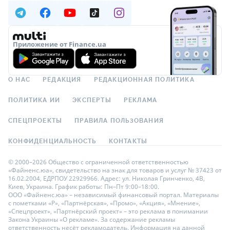
Приложение от Finance.ua
О НАС
РЕДАКЦИЯ
РЕДАКЦИОННАЯ ПОЛИТИКА
ПОЛИТИКА ИИ
ЭКСПЕРТЫ
РЕКЛАМА
СПЕЦПРОЕКТЫ
ПРАВИЛА ПОЛЬЗОВАНИЯ
КОНФИДЕНЦИАЛЬНОСТЬ
КОНТАКТЫ
© 2000–2026 Общество с ограниченной ответственностью
«Файненс.юа», свидетельство на знак для товаров и услуг № 37423 от
16.02.2004, ЕДРПОУ 22929966. Адрес: ул. Николая Гринченко, 4В,
Киев, Украина. График работы: Пн–Пт 9:00–18:00.
ООО «Файненс.юа» – независимый финансовый портал. Материалы
с пометками «Р», «Партнёрская», «Промо», «Акция», «Мнение»,
«Спецпроект», «Партнёрский проект» – это реклама в понимании
Закона Украины «О рекламе». За содержание рекламы
ответственность несёт рекламодатель. Информация на данной