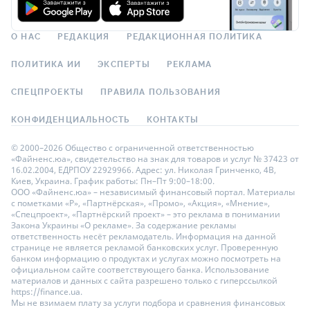
О НАС
РЕДАКЦИЯ
РЕДАКЦИОННАЯ ПОЛИТИКА
ПОЛИТИКА ИИ
ЭКСПЕРТЫ
РЕКЛАМА
СПЕЦПРОЕКТЫ
ПРАВИЛА ПОЛЬЗОВАНИЯ
КОНФИДЕНЦИАЛЬНОСТЬ
КОНТАКТЫ
© 2000–2026 Общество с ограниченной ответственностью
«Файненс.юа», свидетельство на знак для товаров и услуг № 37423 от
16.02.2004, ЕДРПОУ 22929966. Адрес: ул. Николая Гринченко, 4В,
Киев, Украина. График работы: Пн–Пт 9:00–18:00.
ООО «Файненс.юа» – независимый финансовый портал. Материалы
с пометками «Р», «Партнёрская», «Промо», «Акция», «Мнение»,
«Спецпроект», «Партнёрский проект» – это реклама в понимании
Закона Украины «О рекламе». За содержание рекламы
ответственность несёт рекламодатель. Информация на данной
странице не является рекламой банковских услуг. Проверенную
банком информацию о продуктах и услугах можно посмотреть на
официальном сайте соответствующего банка. Использование
материалов и данных с сайта разрешено только с гиперссылкой
https://finance.ua.
Мы не взимаем плату за услуги подбора и сравнения финансовых