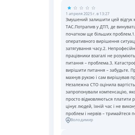
1 апреля 2025 г. в 13:27
Змушений залишити цей відгук 
ТАС.Потрапив у ДТП, де винуватце
початком ще більших проблем.1. 
оперативного вирішення ситуації
затягування часу.2. Непрофесій
працівники взагалі не розуміють
питання – проблема.3. Катастро
вирішити питання – забудьте. П
махнув рукою і сам вирішував пр
Незалежна СТО оцінила вартість
запропонували компенсацію, якої
просто відмовляються платити ре
цінує людей, їхній час і не вико
проблем і нервів – тримайтеся по
Володимир