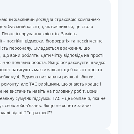
маючи жахливий досвід зі страховою компанією
м був їхній клієнт, і, як виявилося, це стало
Повне ігнорування клієнтів. Замість
 – постійні відмовки, бюрократія та нескінченне
ність персоналу. Складається враження, що
, що вони роблять. Дати чітку відповідь на прості
фічно повільна робота. Якщо розраховуєте швидко
роцес затягують максимально, щоб клієнт просто
облему.4. Відмова визнавати реальні збитки.
 ремонту, але ТАС вирішили, що знають краще і
 не вистачить навіть на половину робіт. Вони
альну суму!Як підсумок: ТАС – це компанія, яка не
нує своїх зобов’язань. Якщо не хочете зайвих
далі від цієї "страхової"!