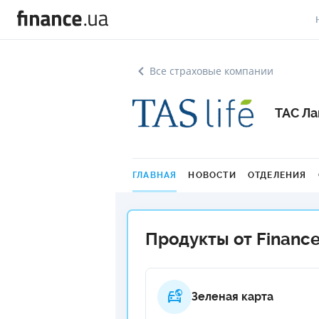
В
Все страховые компании
В
ТАС Л
Л
А
Н
ГЛАВНАЯ
НОВОСТИ
ОТДЕЛЕНИЯ
С
П
Продукты от Finance
Т
Р
Зеленая карта