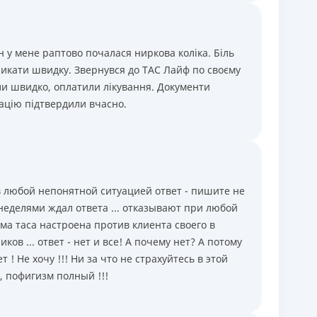
он у мене раптово почалася ниркова коліка. Біль
ликати швидку. Звернувся до ТАС Лайф по своєму
и швидко, оплатили лікування. Документи
ацію підтвердили вчасно.
в любой непонятной ситуацией ответ - пишите не
 неделями ждал ответа ... отказывают при любой
ема таса настроена против клиента своего в
ов ... ответ - нет и все! А почему нет? А потому
т ! Не хочу !!! Ни за что не страхуйтесь в этой
, пофигизм полный !!!