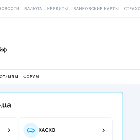
НОВОСТИ
ВАЛЮТА
КРЕДИТЫ
БАНКОВСКИЕ КАРТЫ
СТРАХ
СЕ НОВОСТИ
КУРС ВАЛЮТ
ВСЕ КРЕДИТЫ
ВСЕ БАНКОВСКИЕ КАРТЫ
ОСАГО
АЛЮТА
КРИПТОВАЛЮТА
ПОДБОР КРЕДИТА
КРЕДИТНЫЕ КАРТЫ
СТРАХО
РАКЕТ 
айф
ИЧНЫЕ ФИНАНСЫ
МІНЯЙЛО
КРЕДИТ ДО ЗАРПЛАТЫ
ДЕБЕТОВЫЕ КАРТЫ
МЕДСТР
ВТОРСКИЕ КОЛОНКИ
МЕЖБАНК
КРЕДИТ ОНЛАЙН
С БЕСПЛАТНЫМ ВЫПУСКОМ
И ОБСЛУЖИВАНИЕМ
КАСКО
ОВОСТИ КОМПАНИЙ
НАЛИЧНЫЕ КУРСЫ
КРЕДИТ БЕЗ СПРАВОК
ОТЗЫВЫ
ФОРУМ
С КЕШБЭКОМ
ЗЕЛЕНА
ПЕЦПРОЕКТЫ
КАРТОЧНЫЕ КУРСЫ
РЕЙТИНГ ОНЛАЙН-
КРЕДИТОВ
ВИРТУАЛЬНЫЕ КАРТЫ
ЭЛЕКТР
ОЛЕЗНО ЗНАТЬ
КУРС НБУ
.ua
КРЕДИТНЫЙ КАЛЬКУЛЯТОР
РЕЙТИНГ КАРТ С КЕШБЭКОМ
ДМС ДЛ
ЕСТЫ
КУРС BITCOIN
ИПОТЕКА
РЕЙТИНГ КАРТ ДЛЯ
КАРТА A
ЕДАКЦИЯ
FOREX
ПУТЕШЕСТВИЙ
КАСКО
ПУТЕВОДИТЕЛИ ПО
СТРАХО
КУРСЫ МЕТАЛЛОВ
КРЕДИТАМ
РЕЙТИНГ ДЕБЕТОВЫХ КАРТ
НЕСЧАС