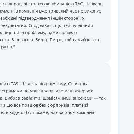
ід співпраці зі страховою компанією ТАС. На жаль,
окументів компанія вже тривалий час не виконує
необхідні підтвердження іншій стороні. Я
зрезультатно. Сподіваюся, що цей публічний
но вирішити проблему, адже я очікую
ієнта. З повагою, Бичер Петро, той самий клієнт,
 разів.”
 в TAS Life десь пів року тому. Спочатку
 програмами не мав справи, але менеджер усе
в. Вибрав варіант зі щомісячними внесками — так
ки що все працює без сюрпризів: платежі
і все видно. Час покаже, але загалом компанія