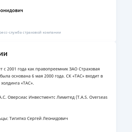
еонидович
пресс-служба страховой компании
ии
т с 2001 года как правопреемник ЗАО Страховая
ыла основана 6 мая 2000 года. СК «ТАС» входит в
холдинга «ТАС».
.С. Оверсиас Инвестментс Лимитед (T.A.S. Overseas
цы: Тигипко Сергей Леонидович