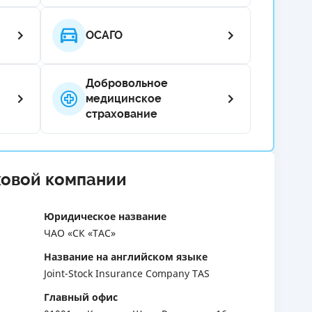
ЕЖЕМЕСЯЧНЫЙ ОБЗОР
ПУТЕВО
ОСАГО
КЕШБЭКА
СТРАХО
ПУТЕВОДИТЕЛИ ПО
ВСЕ СТ
БАНКОВСКИМ КАРТАМ
Добровольное
СТРАХО
медицинское
страхование
ОТЗЫВЫ
КОМПАН
ДОСТАВ
ховой компании
КОНТАК
Юридическое название
ЧАО «СК «ТАС»
Название на английском языке
Joint-Stock Insurance Company TAS
Главный офис