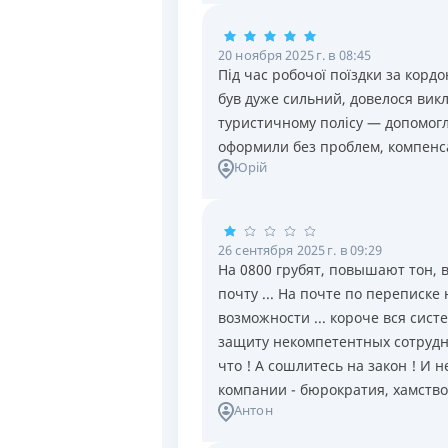
20 ноября 2025 г. в 08:45
Під час робочої поїздки за корд
був дуже сильний, довелося вик
туристичному полісу — допомогл
оформили без проблем, компенс
Юрій
26 сентября 2025 г. в 09:29
На 0800 грубят, повышают тон, 
почту ... На почте по переписке
возможности ... короче вся сист
защиту некомпетентных сотрудник
что ! А сошлитесь на закон ! И не
компании - бюрократия, хамство
Антон