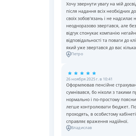
Хочу звернути увагу на мій досв
після надання всіх необхідних д
своїх зобов’язань і не надсилає 
неодноразово звертався, але бе
відгук спонукає компанію негай
відповідальності та поваги до кл
який уже звертався до вас кілька
Петро
26 ноября 2025 г. в 10:41
Оформлював пенсійне страхування
сумнівався, бо ніколи з такими
нормально і по-простому поясни
легше контролювати бюджет. По
проходять, в особистому кабінет
справляє враження надійної.
Владислав