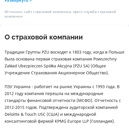
государственное регулирование в сфере рынков
Развернуть
специальности Финансы (степень – Магистр, 1998–2003
финансовых услуг, а также в управлении страхования
г.г).
Источник: сайт страховой компании, пресс-служба страховой
экспортных, кредитных и других рисков банковской
компании
Также, Наталья Александровна получила образование
деятельности АО «Укрэксимбанк».
международного уровня, в:
Кроме того, занимала должность заместителя
Венском университете экономики и бизнеса (июль 2000 г);
председателя правления Экспортно-кредитного агентства
О страховой компании
Университете Пассау, стипендия DAAD (ERP),
(ЭКА).
(экономический факультет, Бавария, 2001 - июль 2002 г г);
Традиции Группы PZU восходят к 1803 году, когда в Польше
Варшавской школе экономики (сентябрь 2004 г);
была основана первая страховая компания Powszechny
Европейской актуарной академии, семинар ЕАА «Учет по
Zakład Ubezpieczeń Spółka Akcyjna (PZU SA) (Общее
МСФО» (Эстония, апрель 2010 г);
Учреждение Страхования Акционерное Общество).
С 2021 года - Член ACCA (Ассоциация сертифицированных
присяжных бухгалтеров).
ПЗУ Украина - работает на рынке Украины с 1993 года. В
2012 году компания перешла на международные
стандарты финансовой отчетности (МСФО). Отчетность с
2012-2015 годов. Подтверждена аудиторской компанией
Deloitte & Touch USC (США) и международной
консалтинговой фирмой KPMG Europe LLP (Голландия).