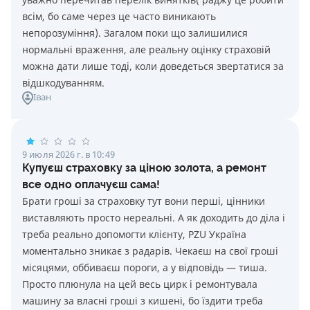
всім, бо саме через це часто виникають
непорозуміння). Загалом поки що залишилися
нормальні враження, але реальну оцінку страховій
можна дати лише тоді, коли доведеться звертатися за
відшкодуванням.
Іван
9 июля 2026 г. в 10:49
Купуєш страховку за ціною золота, а ремонт
все одно оплачуєш сама!
Брати гроші за страховку тут вони перші, цінники
виставляють просто нереальні. А як доходить до діла і
треба реально допомогти клієнту, PZU Україна
моментально зникає з радарів. Чекаєш на свої гроші
місяцями, оббиваєш пороги, а у відповідь — тиша.
Просто плюнула на цей весь цирк і ремонтувала
машину за власні гроші з кишені, бо їздити треба