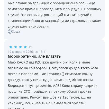
Был случай за границей с обращением в больницу,
осмотром врача и проведением процедуры. Поскольку
случай "не острый угрожающий жизни" случай в
компенсации было отказано.Другие страховые в таком
случае компенсировали.
Саша
19 февраля 2026 г. в 18:11
бюрократично, але платять
Маю КАСКО від PZU вже другий рік. Коли в мене
влетів ас на світлофорі, я готувався до дев’ятого кола
пекла з паперами. Так і сталося(( Вимагали кожну
довідку, кожну печатку, дивилися під мікроскопом.
Бюрократія тут це релігія. АЛЕ! Коли справу закрили,
гроші на СТО прийшли в повному обсязі і досить
оперативно. Ремонт вийшов на 120 тисяч, і..., на
хвилинку, вони навіть не намагалися зрізати
кошторис.