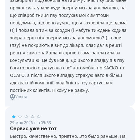
захворіла і подзвонила на гарячу лінію пзу щоб мене
проконсультували куди звернутись за допомогою, на
що співробітниця пзу послухав мої симптоми
повідомила, що воно думає, що я захворіла ще вдома
(!) і поїхала з тим за кордон (і мабуть тиждень ходила
хвора перш ніж звернутись за допомогою?!) і вони
(пзу) не покриють візит до лікаря. Клас да? в решті
решт я сама знайшла лікарню і сама заплатила за
консультацію. Це був ковід. До цього випадку я в пзу
багато років страхувала свої автомобілі по КАСКО та
ОСАГО, а після цього випадку страхую авто в більш
адекватній компанії. жадібність пзу вартує вам
постійних клієнтів. Нікому не раджу.
Уляна
29 мая 2026 г. в 09:53
Cервис уже не тот
Быстро, качественно, приятно. Это было раньше. На