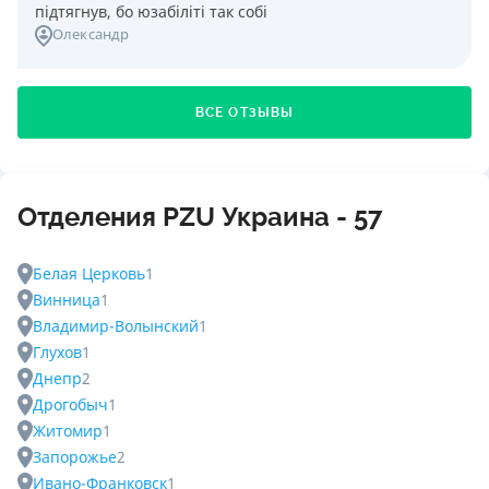
підтягнув, бо юзабіліті так собі
Олександр
ВСЕ ОТЗЫВЫ
Отделения PZU Украина - 57
Белая Церковь
1
Винница
1
Владимир-Волынский
1
Глухов
1
Днепр
2
Дрогобыч
1
Житомир
1
Запорожье
2
Ивано-Франковск
1