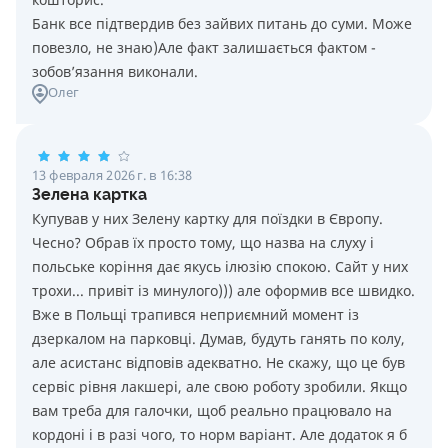
Банк все підтвердив без зайвих питань до суми. Може
повезло, не знаю)Але факт залишається фактом -
зобов’язання виконали.
Олег
13 февраля 2026 г. в 16:38
Зелена картка
Купував у них Зелену картку для поїздки в Європу.
Чесно? Обрав їх просто тому, що назва на слуху і
польське коріння дає якусь ілюзію спокою. Сайт у них
трохи... привіт із минулого))) але оформив все швидко.
Вже в Польщі трапився неприємний момент із
дзеркалом на парковці. Думав, будуть ганять по колу,
але асистанс відповів адекватно. Не скажу, що це був
сервіс рівня лакшері, але свою роботу зробили. Якщо
вам треба для галочки, щоб реально працювало на
кордоні і в разі чого, то норм варіант. Але додаток я б