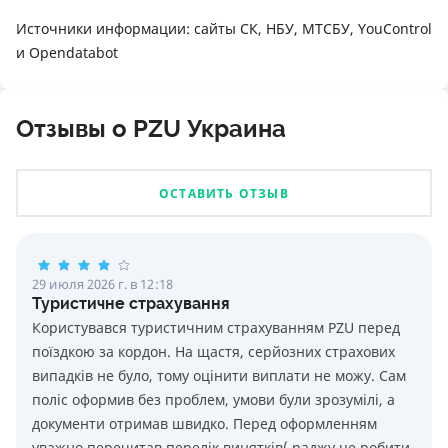
Источники информации: сайты СК, НБУ, МТСБУ, YouControl
и Opendatabot
Отзывы о PZU Украина
ОСТАВИТЬ ОТЗЫВ
29 июля 2026 г. в 12:18
Туристичне страхування
Користувався туристичним страхуванням PZU перед
поїздкою за кордон. На щастя, серйозних страхових
випадків не було, тому оцінити виплати не можу. Сам
поліс оформив без проблем, умови були зрозумілі, а
документи отримав швидко. Перед оформленням
уважно перечитав перелік винятків( раджу це робити