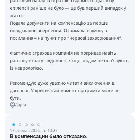
раптовий напад із втратою свідомості. Діагнозу
епілепсії раніше не було — це був перший випадок у
житті.
Подала документи на компенсацію за перше
невідкладне звернення. Отримала відмову з
посиланням на пункт про “нервові захворювання”.
Фактично страхова компанія не покриває навіть
раптову втрату свідомості, якщо згодом це пов’язують
із неврологією.
Рекомендую дуже уважно читати виключення в
договорі. У критичний момент підтримки може не
бути.
Дарія
17 апреля 2026 г. в 10:27
В компенсации было отказано.