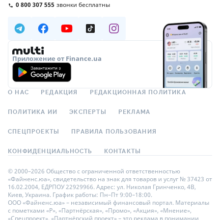
0 800 307 555
звонки бесплатны
Приложение от Finance.ua
О НАС
РЕДАКЦИЯ
РЕДАКЦИОННАЯ ПОЛИТИКА
ПОЛИТИКА ИИ
ЭКСПЕРТЫ
РЕКЛАМА
СПЕЦПРОЕКТЫ
ПРАВИЛА ПОЛЬЗОВАНИЯ
КОНФИДЕНЦИАЛЬНОСТЬ
КОНТАКТЫ
© 2000–2026 Общество с ограниченной ответственностью
«Файненс.юа», свидетельство на знак для товаров и услуг № 37423 от
16.02.2004, ЕДРПОУ 22929966. Адрес: ул. Николая Гринченко, 4В,
Киев, Украина. График работы: Пн–Пт 9:00–18:00.
ООО «Файненс.юа» – независимый финансовый портал. Материалы
с пометками «Р», «Партнёрская», «Промо», «Акция», «Мнение»,
«Спецпроект», «Партнёрский проект» – это реклама в понимании