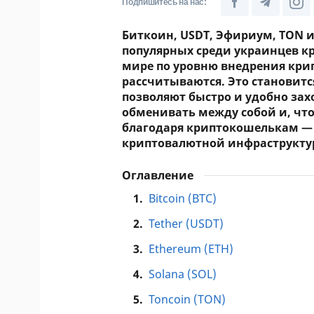
Подпишитесь на нас:
Биткоин, USDT, Эфириум, TON и
популярных среди украинцев к
мире по уровню внедрения крип
рассчитываются. Это становит
позволяют быстро и удобно зах
обменивать между собой и, что 
благодаря криптокошелькам —
криптовалютной инфраструкту
Оглавление
1.
Bitcoin (ВТС)
2.
Tether (USDT)
3.
Ethereum (ETH)
4.
Solana (SOL)
5.
Toncoin (TON)