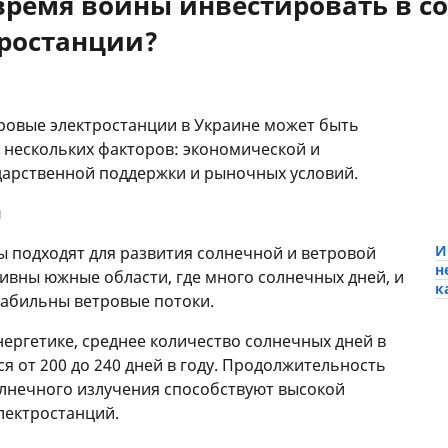
время войны инвестировать в с
тростанции?
ровые электростанции в Украине может быть
т нескольких факторов: экономической и
дарственной поддержки и рыночных условий.
я
И
ы подходят для развития солнечной и ветровой
н
ивны южные области, где много солнечных дней, и
к
табильны ветровые потоки.
нергетике, среднее количество солнечных дней в
я от 200 до 240 дней в году. Продолжительность
олнечного излучения способствуют высокой
лектростанций.