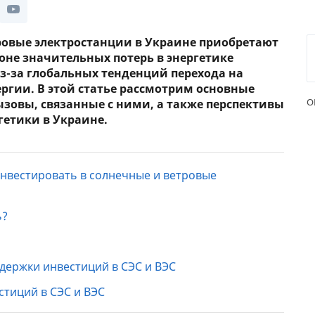
ЕЖЕМЕСЯЧНЫЙ ОБЗОР
ПУТЕВ
КЕШБЭКА
СТРАХ
ровые электростанции в Украине приобретают
оне значительных потерь в энергетике
ПУТЕВОДИТЕЛИ ПО
ВСЕ С
из-за глобальных тенденций перехода на
БАНКОВСКИМ КАРТАМ
ргии. В этой статье рассмотрим основные
СТРАХ
О
зовы, связанные с ними, а также перспективы
гетики в Украине.
ОТЗЫВ
КОМПА
ДОСТАВ
инвестировать в солнечные и ветровые
КОНТА
ь?
ержки инвестиций в СЭС и ВЭС
стиций в СЭС и ВЭС