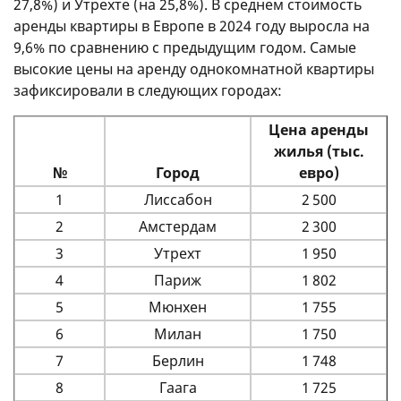
27,8%) и Утрехте (на 25,8%). В среднем стоимость
аренды квартиры в Европе в 2024 году выросла на
9,6% по сравнению с предыдущим годом. Самые
высокие цены на аренду однокомнатной квартиры
зафиксировали в следующих городах:
Цена аренды
жилья (тыс.
№
Город
евро)
1
Лиссабон
2 500
2
Амстердам
2 300
3
Утрехт
1 950
4
Париж
1 802
5
Мюнхен
1 755
6
Милан
1 750
7
Берлин
1 748
8
Гаага
1 725