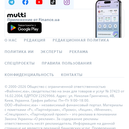
Приложение от Finance.ua
О НАС
РЕДАКЦИЯ
РЕДАКЦИОННАЯ ПОЛИТИКА
ПОЛИТИКА ИИ
ЭКСПЕРТЫ
РЕКЛАМА
СПЕЦПРОЕКТЫ
ПРАВИЛА ПОЛЬЗОВАНИЯ
КОНФИДЕНЦИАЛЬНОСТЬ
КОНТАКТЫ
© 2000–2026 Общество с ограниченной ответственностью
«Файненс.юа», свидетельство на знак для товаров и услуг № 37423 от
16.02.2004, ЕДРПОУ 22929966. Адрес: ул. Николая Гринченко, 4В,
Киев, Украина. График работы: Пн–Пт 9:00–18:00.
ООО «Файненс.юа» – независимый финансовый портал. Материалы
с пометками «Р», «Партнёрская», «Промо», «Акция», «Мнение»,
«Спецпроект», «Партнёрский проект» – это реклама в понимании
Закона Украины «О рекламе». За содержание рекламы
ответственность несёт рекламодатель. Информация на данной
странице не является рекламой банковских услуг. Проверенную