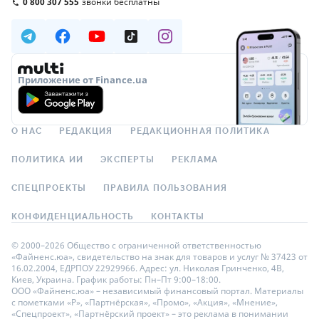
0 800 307 555
звонки бесплатны
Приложение от Finance.ua
О НАС
РЕДАКЦИЯ
РЕДАКЦИОННАЯ ПОЛИТИКА
ПОЛИТИКА ИИ
ЭКСПЕРТЫ
РЕКЛАМА
СПЕЦПРОЕКТЫ
ПРАВИЛА ПОЛЬЗОВАНИЯ
КОНФИДЕНЦИАЛЬНОСТЬ
КОНТАКТЫ
© 2000–2026 Общество с ограниченной ответственностью
«Файненс.юа», свидетельство на знак для товаров и услуг № 37423 от
16.02.2004, ЕДРПОУ 22929966. Адрес: ул. Николая Гринченко, 4В,
Киев, Украина. График работы: Пн–Пт 9:00–18:00.
ООО «Файненс.юа» – независимый финансовый портал. Материалы
с пометками «Р», «Партнёрская», «Промо», «Акция», «Мнение»,
«Спецпроект», «Партнёрский проект» – это реклама в понимании