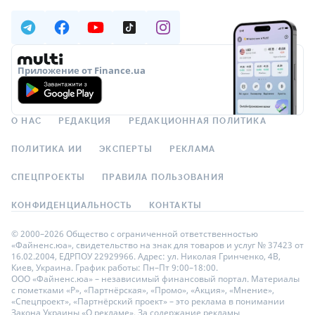
Приложение от Finance.ua
О НАС
РЕДАКЦИЯ
РЕДАКЦИОННАЯ ПОЛИТИКА
ПОЛИТИКА ИИ
ЭКСПЕРТЫ
РЕКЛАМА
СПЕЦПРОЕКТЫ
ПРАВИЛА ПОЛЬЗОВАНИЯ
КОНФИДЕНЦИАЛЬНОСТЬ
КОНТАКТЫ
© 2000–2026 Общество с ограниченной ответственностью
«Файненс.юа», свидетельство на знак для товаров и услуг № 37423 от
16.02.2004, ЕДРПОУ 22929966. Адрес: ул. Николая Гринченко, 4В,
Киев, Украина. График работы: Пн–Пт 9:00–18:00.
ООО «Файненс.юа» – независимый финансовый портал. Материалы
с пометками «Р», «Партнёрская», «Промо», «Акция», «Мнение»,
«Спецпроект», «Партнёрский проект» – это реклама в понимании
Закона Украины «О рекламе». За содержание рекламы