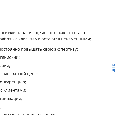
нсе или начали еще до того, как это стало
работы с клиентами остаются неизменными:
постоянно повышать свою экспертизу;
нглийский;
К
ации;
П
о адекватной цене;
конкуренцию;
с клиентами;
ганизации;
;
считывать время и усилия;