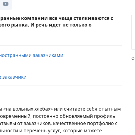
ЕЖЕМЕСЯЧНЫЙ ОБЗОР
ПУТЕВ
КЕШБЭКА
СТРАХ
транные компании все чаще сталкиваются с
го рынка. И речь идет не только о
ПУТЕВОДИТЕЛИ ПО
ВСЕ С
БАНКОВСКИМ КАРТАМ
СТРАХ
ОТЗЫВ
иностранными заказчиками
КОМПА
О
ДОСТАВ
 заказчики
КОНТА
ы «на вольных хлебах» или считаете себя опытным
 современный, постоянно обновляемый профиль
тзывы от заказчиков, качественное портфолио с
льности и перечень услуг, которые можете