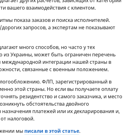
длагает других расчетов, зависящих от категории
сти вашего взаимодействия с клиентом.
итмы показа заказов и поиска исполнителей.
/дорогих запросов, а экспертам не показывают
лагают много способов, но часто у тех
о из Украины, может быть ограничен перечень
й международной интеграции нашей страны в
ожности, связанные с военным положением.
алогообложению. ФЛП, зарегистрированный в
енно этой страны. Но если вы получаете оплату
точнять резидентство и самого заказчика, и место
возникнуть обстоятельства двойного
 назначения платежей или их декларирования и,
 от налоговой.
ожении мы
писали в этой статье
.