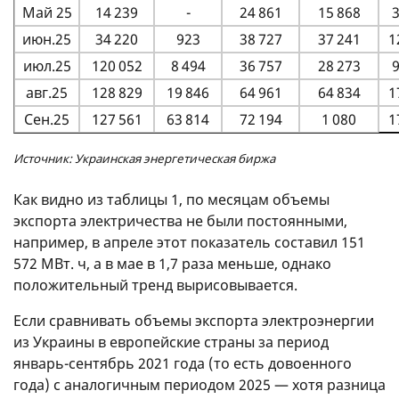
Май 25
14 239
-
24 861
15 868
3
июн.25
34 220
923
38 727
37 241
1
июл.25
120 052
8 494
36 757
28 273
9
авг.25
128 829
19 846
64 961
64 834
1
Сен.25
127 561
63 814
72 194
1 080
1
Источник: Украинская энергетическая биржа
Как видно из таблицы 1, по месяцам объемы
экспорта электричества не были постоянными,
например, в апреле этот показатель составил 151
572 МВт. ч, а в мае в 1,7 раза меньше, однако
положительный тренд вырисовывается.
Если сравнивать объемы экспорта электроэнергии
из Украины в европейские страны за период
январь-сентябрь 2021 года (то есть довоенного
года) с аналогичным периодом 2025 — хотя разница