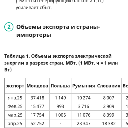
ремонты генерирующих блоков
и т. п.
)
усиливает сбыт.
Объемы экспорта и страны-
импортеры
Таблица 1. Объемы экспорта электрической
энергии в разрезе стран, МВт. (1 МВт. ч = 1 млн
Вт)
экспорт
Молдова
Польша
Румыния
Словакия
В
янв.25
37 418
1 149
10 274
8 007
2
Фев.25
15 477
993
3 716
2 909
1
мар.25
17 754
1 005
11 076
8 399
3
апр.25
52 752
-
23 347
18 382
5