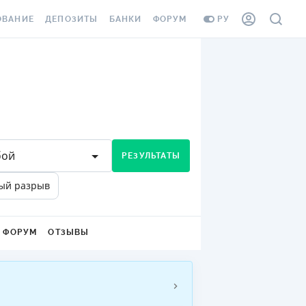
ОВАНИЕ
ДЕПОЗИТЫ
БАНКИ
ФОРУМ
РУ
ВСЕ ДЕПОЗИТЫ
ВСЕ БАНКИ
ВАНИЕ ЖИЛЬЯ ОТ
ДЕПОЗИТЫ В USD
ОТЗЫВЫ О БАНКАХ
И ШАХЕДОВ
ДЕПОЗИТЫ В EUR
МИКРОФИНАНСОВЫЕ
АХОВКА ЗАГРАНИЦУ
ОРГАНИЗАЦИИ
БОНУС К ДЕПОЗИТАМ
ОТЗЫВЫ ОБ МФО
бой
РЕЗУЛЬТАТЫ
УСЛОВИЯ АКЦИИ
Я КАРТА
ый разрыв
ВОПРОСЫ И ОТВЕТЫ
ОННАЯ ВИНЬЕТКА
ДЕПОЗИТНЫЙ КАЛЬКУЛЯТОР
Я СОТРУДНИКОВ
ФОРУМ
ОТЗЫВЫ
ПУТЕВОДИТЕЛИ ПО
SSISTANCE
СБЕРЕЖЕНИЯМ
ВАНИЕ ОТ
ТНЫХ СЛУЧАЕВ