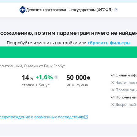
Депозиты застрахованы государством (ФГОФЛ)
ЕЖЕМЕСЯЧНЫЙ ОБЗОР
ПУТЕВО
КЕШБЭКА
СТРАХО
ПУТЕВОДИТЕЛИ ПО
ВСЕ СТ
 сожалению, по этим параметрам ничего не найде
БАНКОВСКИМ КАРТАМ
СТРАХО
Попробуйте изменить настройки или
сбросить фильтры
ОТЗЫВЫ
КОМПАН
опительный, Онлайн от Банк Глобус
ДОСТАВ
14
50 000
Онлайн оф
+
1,6
%
%
₴
Частичное 
КОНТАК
ставка
+ бонус
мин. сумма
Пролонгац
Пополнени
Досрочный
редупреждение о возможных последствиях
Расчет вашей прибыли
к вклада