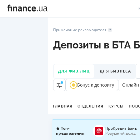
В
Примечание рекламодателя
В
Депозиты в БТА 
Л
А
ДЛЯ ФИЗ.ЛИЦ
ДЛЯ БИЗНЕСА
Н
Бонус к депозиту
Онлайн
С
П
ГЛАВНАЯ
ОТДЕЛЕНИЯ
КУРСЫ
НОВ
Т
Р
🔥 Топ-
ПроКредит Банк
предложения
Розумний дохід