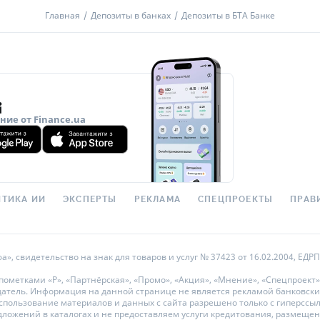
Итоговый доход
есяцев (177-212 дней)
Главная
Депозиты в банках
Депозиты в БТА Банке
Бонус к депозиту
олнение
Сумма вклада
бходимые документы
Срок вклада
порт, ИНН
Удержаны налоги
Доход до уплаты налогов
ие от Finance.ua
Сумма
Пополнен
%
от вклада
50 000
-
50 000 000
₴
Да
ТИКА ИИ
ЭКСПЕРТЫ
РЕКЛАМА
СПЕЦПРОЕКТЫ
ПРАВ
%
от вклада
50 000
-
50 000 000
₴
Да
 свидетельство на знак для товаров и услуг № 37423 от 16.02.2004, ЕДРПО
метками «Р», «Партнёрская», «Промо», «Акция», «Мнение», «Спецпроект»
%
от вклада
50 000
-
50 000 000
₴
Да
датель. Информация на данной странице не является рекламой банковски
ользование материалов и данных с сайта разрешено только с гиперссылкой
дложений в каталогах и не предоставляем услуги кредитования, размеще