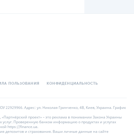
6 021,18
₴
616
₴
100 000
₴
6 месяцев
1 798
₴
7 819,18
₴
ие
Выплата процентов
В конце срока
,
Ежемесячно
ИЛА ПОЛЬЗОВАНИЯ
КОНФИДЕНЦИАЛЬНОСТЬ
В конце срока
,
Ежемесячно
У 22929966. Адрес: ул. Николая Гринченко, 4В, Киев, Украина. График
, «Партнёрский проект» – это реклама в понимании Закона Украины
В конце срока
,
Ежемесячно
х услуг. Проверенную банком информацию о продуктах и услугах
 https://finance.ua.
ния депозитов и страхования. Ваши личные данные на сайте