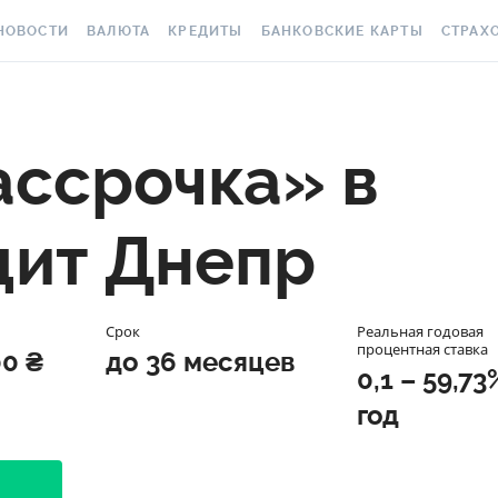
НОВОСТИ
ВАЛЮТА
КРЕДИТЫ
БАНКОВСКИЕ КАРТЫ
СТРАХ
СЕ НОВОСТИ
КУРС ВАЛЮТ
ВСЕ КРЕДИТЫ
ВСЕ БАНКОВСКИЕ КАРТЫ
ОСАГО
АЛЮТА
КРИПТОВАЛЮТА
ПОДБОР КРЕДИТА
КРЕДИТНЫЕ КАРТЫ
СТРАХО
ассрочка» в
РАКЕТ 
ИЧНЫЕ ФИНАНСЫ
МІНЯЙЛО
КРЕДИТ ДО ЗАРПЛАТЫ
ДЕБЕТОВЫЕ КАРТЫ
МЕДСТР
ВТОРСКИЕ КОЛОНКИ
МЕЖБАНК
КРЕДИТ ОНЛАЙН
С БЕСПЛАТНЫМ ВЫПУСКОМ
дит Днепр
И ОБСЛУЖИВАНИЕМ
КАСКО
ОВОСТИ КОМПАНИЙ
НАЛИЧНЫЕ КУРСЫ
КРЕДИТ БЕЗ СПРАВОК
С КЕШБЭКОМ
ЗЕЛЕНА
ПЕЦПРОЕКТЫ
КАРТОЧНЫЕ КУРСЫ
РЕЙТИНГ ОНЛАЙН-
Срок
Реальная годовая
КРЕДИТОВ
ВИРТУАЛЬНЫЕ КАРТЫ
ЭЛЕКТР
процентная ставка
ОЛЕЗНО ЗНАТЬ
КУРС НБУ
00 ₴
до 36 месяцев
0,1 – 59,73
КРЕДИТНЫЙ КАЛЬКУЛЯТОР
РЕЙТИНГ КАРТ С КЕШБЭКОМ
ДМС ДЛ
ЕСТЫ
КУРС BITCOIN
год
ИПОТЕКА
РЕЙТИНГ КАРТ ДЛЯ
КАРТА A
ЕДАКЦИЯ
FOREX
ПУТЕШЕСТВИЙ
ПУТЕВОДИТЕЛИ ПО
СТРАХО
КУРСЫ МЕТАЛЛОВ
КРЕДИТАМ
РЕЙТИНГ ДЕБЕТОВЫХ КАРТ
НЕСЧАС