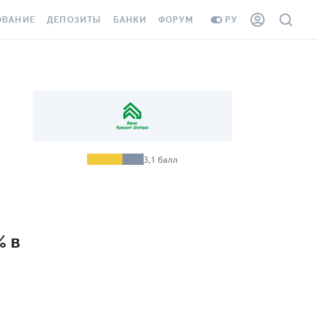
ОВАНИЕ
ДЕПОЗИТЫ
БАНКИ
ФОРУМ
РУ
ВСЕ ДЕПОЗИТЫ
ВСЕ БАНКИ
ВАНИЕ ЖИЛЬЯ ОТ
ДЕПОЗИТЫ В USD
ОТЗЫВЫ О БАНКАХ
И ШАХЕДОВ
ДЕПОЗИТЫ В EUR
МИКРОФИНАНСОВЫЕ
АХОВКА ЗАГРАНИЦУ
ОРГАНИЗАЦИИ
БОНУС К ДЕПОЗИТАМ
ОТЗЫВЫ ОБ МФО
3,1
балл
УСЛОВИЯ АКЦИИ
Я КАРТА
ВОПРОСЫ И ОТВЕТЫ
ОННАЯ ВИНЬЕТКА
ДЕПОЗИТНЫЙ КАЛЬКУЛЯТОР
% в
Я СОТРУДНИКОВ
ПУТЕВОДИТЕЛИ ПО
SSISTANCE
СБЕРЕЖЕНИЯМ
ВАНИЕ ОТ
ТНЫХ СЛУЧАЕВ