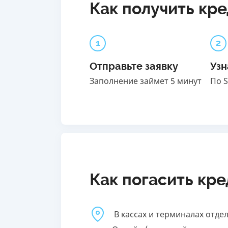
Как получить кр
1
2
Отправьте заявку
Узн
Заполнение займет 5 минут
По 
Как погасить кр
В кассах и терминалах отде