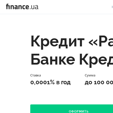
В
В
Кредит «Р
Л
А
Банке Кре
Н
С
Ставка
Сумма
П
0,0001% в год
до 100 0
Т
Р
ОФОРМИТЬ