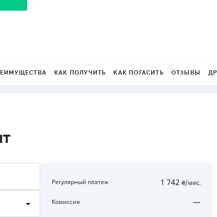
ЕЖЕМЕСЯЧНЫЙ ОБЗОР
ПУТЕВО
КЕШБЭКА
СТРАХО
ПУТЕВОДИТЕЛИ ПО
ВСЕ СТ
БАНКОВСКИМ КАРТАМ
СТРАХО
ЕИМУЩЕСТВА
КАК ПОЛУЧИТЬ
КАК ПОГАСИТЬ
ОТЗЫВЫ
Д
ОТЗЫВЫ
КОМПАН
ДОСТАВ
КОНТАК
ит
1 742
Регулярный платеж
₴/мес.
1000 до 100000
—
Комиссия