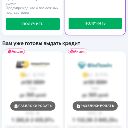
услуги
Предупреждение о возможных
последствиях
ПОЛУЧИТЬ
ПОЛУЧИТЬ
Вам уже готовы выдать кредит
Акция
Акция
37
73
4,1
4,7
50 000
50 000
до
₴
до
₴
Срок
Срок
365
365
до
дней
до
дней
Ставка
Ставка
0,01
0,01
РАЗБЛОКИРОВАТЬ
РАЗБЛОКИРОВАТЬ
от
%
от
%
РГПС
РГПС
1 265,8
3 435,87
1 132,58
3 845,25
–
%
–
%
Существенные характеристики
Существенные характеристики