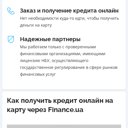
Погашение
18 - 70 лет
Заказ и получение кредита онлайн
В кассах и терминалах отделений
Ежемесячная комиссия
Онлайн (через сайт или интернет-банкинг)
Нет необходимости куда-то идти, чтобы получить
от 0%
Через терминалы самообслуживания
деньги на карту
Через терминалы Приватбанка
Преимущества
Надежные партнеры
Лицензия НБУ
Акция: ставка 0,01% на первый платеж при
Лицензия переоформлена 27.03.2024 г.
использовании промокода;
Мы работаем только с проверенными
Быстрый онлайн кредит на банковскую карту без
финансовыми организациями, имеющими
Вся информация о кредите
залога и поручителей;
лицензию НБУ, осуществляющего
Процесс полностью автоматизирован и занимает до 5
государственное регулирование в сфере рынков
минут;
финансовых услуг
Подробнее
ПОЛУЧИТЬ ЗАЙМ
Выдача средств происходит круглосуточно по всей
территории Украины;
Верификация BankID.
Как получить кредит онлайн на
Недостатки
карту через Finance.ua
Нет программы лояльности для постоянных клиентов
Нет кредита для юрлиц (ФОП)
Нет круглосуточной поддержки
по телефону, в Viber,