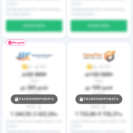
услуги
услуги
Предупреждение о возможных
Предупреждение о возможных
последствиях
последствиях
ПОЛУЧИТЬ
ПОЛУЧИТЬ
Акция
9
2
3,7
3,9
50 000
150 000
до
₴
до
₴
Срок
Срок
365
169
до
дней
до
дней
Ставка
Ставка
0,01
0,01
РАЗБЛОКИРОВАТЬ
РАЗБЛОКИРОВАТЬ
от
%
от
%
РГПС
РГПС
1 244,55
3 422,24
1 733,86
9 726,31
–
%
–
%
Существенные характеристики
Существенные характеристики
услуги
услуги
Предупреждение о возможных
Предупреждение о возможных