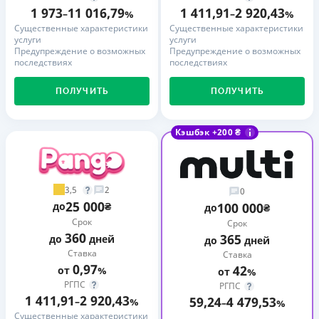
1 973
11 016,79
1 411,91
2 920,43
–
%
–
%
Существенные характеристики
Существенные характеристики
услуги
услуги
Предупреждение о возможных
Предупреждение о возможных
последствиях
последствиях
ПОЛУЧИТЬ
ПОЛУЧИТЬ
Кэшбэк +200 ₴
3,5
2
0
25 000
до
₴
100 000
до
₴
Срок
Срок
360
365
до
дней
до
дней
Ставка
Ставка
0,97
42
от
%
от
%
РГПС
РГПС
1 411,91
2 920,43
59,24
4 479,53
–
%
–
%
Существенные характеристики