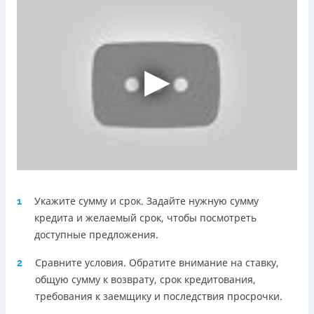
Telegram, Facebook
Погашение
Оплата на расчетный счёт
Онлайн (через сайт или интернет-банкинг)
Через терминалы Приватбанка
Через терминалы самообслуживания
Лицензия НБУ
Лицензия переоформлена 18.03.2024 г.
Вся информация о кредите
Укажите сумму и срок. Задайте нужную сумму
1
Подробнее
ПОЛУЧИТЬ ЗАЙМ
кредита и желаемый срок, чтобы посмотреть
доступные предложения.
Сравните условия. Обратите внимание на ставку,
2
общую сумму к возврату, срок кредитования,
требования к заемщику и последствия просрочки.