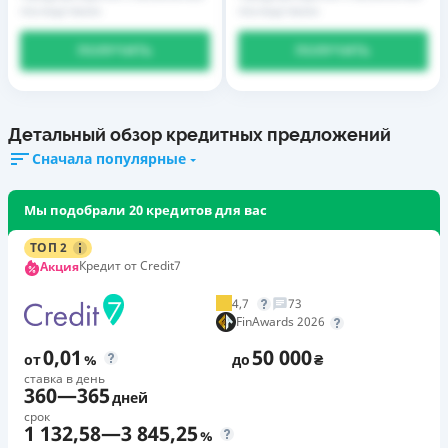
последствиях
последствиях
ПОЛУЧИТЬ
ПОЛУЧИТЬ
Детальный обзор кредитных предложений
Сначала популярные
Мы подобрали 20 кредитов для вас
ТОП 2
Кредит от Credit7
Акция
4,7
73
FinAwards 2026
0,01
50 000
от
%
до
₴
ставка в день
360
—
365
дней
срок
1 132,58
—
3 845,25
%