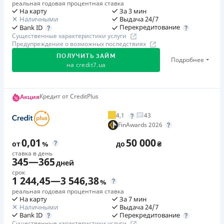
реальная годовая процентная ставка
На карту
За 3 мин
Наличными
Выдача 24/7
Перекредитование
Bank ID
Существенные характеристики услуги
Предупреждение о возможных последствиях
ПОЛУЧИТЬ ЗАЙМ
Подробнее
на
credit7.ua
Акция: «Кешбэк за друга»
Кредит от CreditPlus
Акция
Клиент делится реферальной ссылкой с другом. Когда
4,1
43
друг регистрируется и получает первый кредит (от
FinAwards 2026
1000 грн), клиент автоматически получает 400 грн
0,01
50 000
кешбэка. Акция действует до 10.12.2026
от
%
до
₴
ставка в день
345
—
365
дней
🥉 Бронза FinAwards 2026
срок
Бронзовый призер FinAwards 2026 «Лучшая программа
1 244,45
—
3 546,38
%
лояльности»
реальная годовая процентная ставка
На карту
За 7 мин
Первый займ
Наличными
Выдача 24/7
от 0,01%/день до 30 000 ₴
Перекредитование
Bank ID
Существенные характеристики услуги