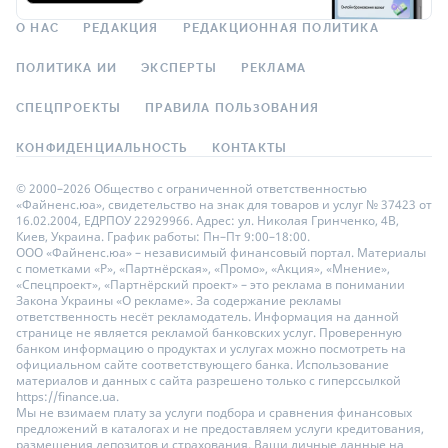
О НАС
РЕДАКЦИЯ
РЕДАКЦИОННАЯ ПОЛИТИКА
ПОЛИТИКА ИИ
ЭКСПЕРТЫ
РЕКЛАМА
СПЕЦПРОЕКТЫ
ПРАВИЛА ПОЛЬЗОВАНИЯ
КОНФИДЕНЦИАЛЬНОСТЬ
КОНТАКТЫ
© 2000–2026 Общество с ограниченной ответственностью
«Файненс.юа», свидетельство на знак для товаров и услуг № 37423 от
16.02.2004, ЕДРПОУ 22929966. Адрес: ул. Николая Гринченко, 4В,
Киев, Украина. График работы: Пн–Пт 9:00–18:00.
ООО «Файненс.юа» – независимый финансовый портал. Материалы
с пометками «Р», «Партнёрская», «Промо», «Акция», «Мнение»,
«Спецпроект», «Партнёрский проект» – это реклама в понимании
Закона Украины «О рекламе». За содержание рекламы
ответственность несёт рекламодатель. Информация на данной
странице не является рекламой банковских услуг. Проверенную
банком информацию о продуктах и услугах можно посмотреть на
официальном сайте соответствующего банка. Использование
материалов и данных с сайта разрешено только с гиперссылкой
https://finance.ua.
Мы не взимаем плату за услуги подбора и сравнения финансовых
предложений в каталогах и не предоставляем услуги кредитования,
размещения депозитов и страхования. Ваши личные данные на