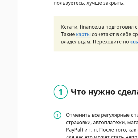
пользуетесь, лучше закрыть.
Кстати, finance.ua подготовил
Такие
карты
сочетают в себе с
владельцам. Переходите по
сс
Что нужно сдел
​Отменить все регулярные сп
страховки, автоплатежи, маг
PayPal)
и т. п.
После того, как 
для вас это может стать не