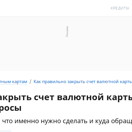
КРЕДИТЫ
КРЕДИТ О
КРЕДИТ Н
КРЕДИТ КР
КРЕДИТ БЕ
С ПЛОХОЙ 
ИСТОРИЕЙ
тным картам
Как правильно закрыть счет валютной карт
КРЕДИТ С 
акрыть счет валютной карт
ПЕРИОДОМ
просы
СТАТЬИ ПР
ПОДБОР КР
 что именно нужно сделать и куда обращ
ИПОТЕКА