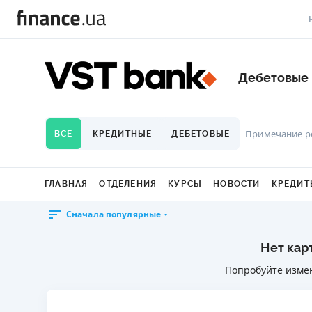
В
Дебетовые 
В
Л
Примечание р
ВСЕ
КРЕДИТНЫЕ
ДЕБЕТОВЫЕ
А
Н
ГЛАВНАЯ
ОТДЕЛЕНИЯ
КУРСЫ
НОВОСТИ
КРЕДИТ
С
Сначала популярные
П
Нет кар
Т
Попробуйте изме
Р