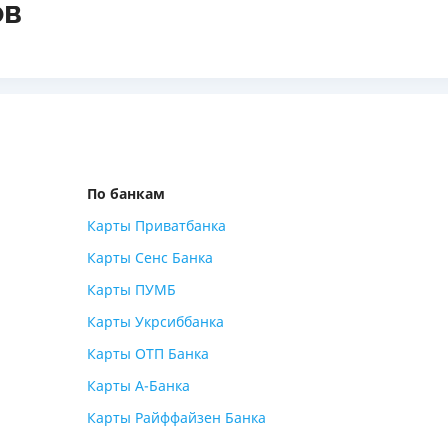
ов
ЕЖЕМЕСЯЧНЫЙ ОБЗОР
ПУТЕВО
КЕШБЭКА
СТРАХО
ПУТЕВОДИТЕЛИ ПО
ВСЕ СТ
БАНКОВСКИМ КАРТАМ
СТРАХО
ОТЗЫВЫ
КОМПАН
По банкам
Карты Приватбанка
ДОСТАВ
Карты Сенс Банка
КОНТАК
Карты ПУМБ
Карты Укрсиббанка
Карты ОТП Банка
Карты А-Банка
Карты Райффайзен Банка