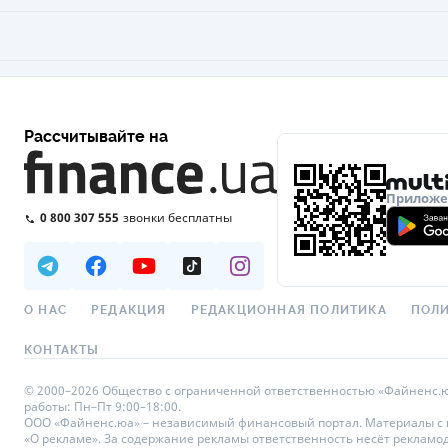
Рассчитывайте на
Приложен
0 800 307 555
звонки бесплатны
О НАС
РЕДАКЦИЯ
РЕДАКЦИОННАЯ ПОЛИТИКА
ПОЛИ
КОНТАКТЫ
© 2000–2026 Общество с ограниченной ответственностью «Файненс.юа»,
работы: Пн–Пт 9:00–18:00.
ООО «Файненс.юа» – независимый финансовый портал. Материалы с по
«О рекламе». За содержание рекламы ответственность несёт рекламо