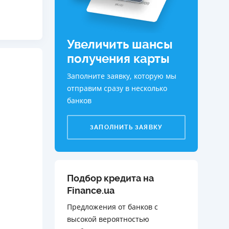
ДИТЕЛИ ПО
ВАНИЮ
Увеличить шансы
РАХОВЫЕ ПОЛИСЫ
получения карты
ВЫЕ КОМПАНИИ
Заполните заявку, которую мы
 О СТРАХОВЫХ
отправим сразу в несколько
ИЯХ
банков
КА И ОПЛАТА
ЗАПОЛНИТЬ ЗАЯВКУ
ТЫ
Подбор кредита на
Finance.ua
Предложения от банков с
высокой вероятностью