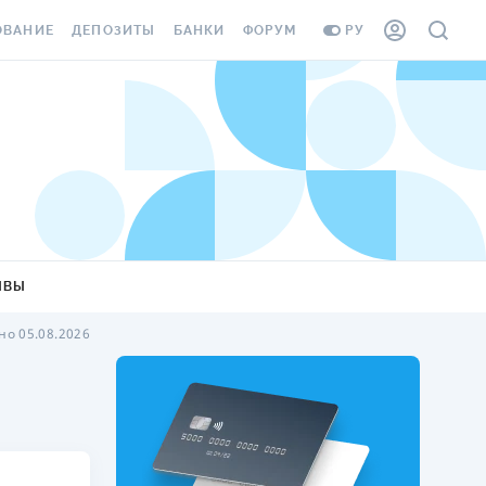
ОВАНИЕ
ДЕПОЗИТЫ
БАНКИ
ФОРУМ
РУ
ВСЕ ДЕПОЗИТЫ
ВСЕ БАНКИ
ВАНИЕ ЖИЛЬЯ ОТ
ДЕПОЗИТЫ В USD
ОТЗЫВЫ О БАНКАХ
И ШАХЕДОВ
ДЕПОЗИТЫ В EUR
МИКРОФИНАНСОВЫЕ
АХОВКА ЗАГРАНИЦУ
ОРГАНИЗАЦИИ
БОНУС К ДЕПОЗИТАМ
ОТЗЫВЫ ОБ МФО
УСЛОВИЯ АКЦИИ
Я КАРТА
ЫВЫ
ВОПРОСЫ И ОТВЕТЫ
ОННАЯ ВИНЬЕТКА
о 05.08.2026
ДЕПОЗИТНЫЙ КАЛЬКУЛЯТОР
Я СОТРУДНИКОВ
ПУТЕВОДИТЕЛИ ПО
SSISTANCE
СБЕРЕЖЕНИЯМ
ВАНИЕ ОТ
ТНЫХ СЛУЧАЕВ