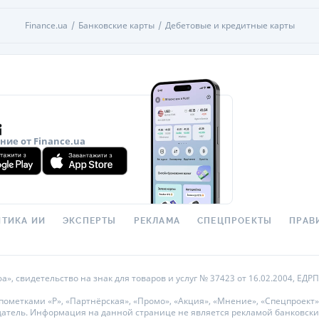
Finance.ua
Банковские карты
Дебетовые и кредитные карты
ие от Finance.ua
ТИКА ИИ
ЭКСПЕРТЫ
РЕКЛАМА
СПЕЦПРОЕКТЫ
ПРАВ
 свидетельство на знак для товаров и услуг № 37423 от 16.02.2004, ЕДРПО
метками «Р», «Партнёрская», «Промо», «Акция», «Мнение», «Спецпроект»
датель. Информация на данной странице не является рекламой банковски