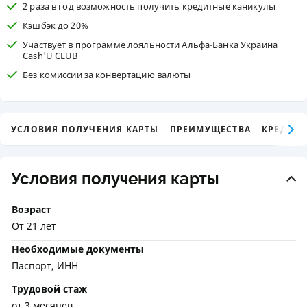
2 раза в год возможность получить кредитные каникулы
Кэшбэк до 20%
Участвует в программе лояльности Альфа-Банка Украина
Cash'U CLUB
Без комиссии за конвертацию валюты
УСЛОВИЯ ПОЛУЧЕНИЯ КАРТЫ
ПРЕИМУЩЕСТВА
КРЕДИТ
Условия получения карты
Возраст
От 21 лет
Необходимые документы
Паспорт, ИНН
Трудовой стаж
от 3 месяцев