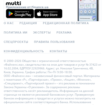
Приложение от Finance.ua
О НАС
РЕДАКЦИЯ
РЕДАКЦИОННАЯ ПОЛИТИКА
ПОЛИТИКА ИИ
ЭКСПЕРТЫ
РЕКЛАМА
СПЕЦПРОЕКТЫ
ПРАВИЛА ПОЛЬЗОВАНИЯ
КОНФИДЕНЦИАЛЬНОСТЬ
КОНТАКТЫ
© 2000–2026 Общество с ограниченной ответственностью
«Файненс.юа», свидетельство на знак для товаров и услуг № 37423 от
16.02.2004, ЕДРПОУ 22929966. Адрес: ул. Николая Гринченко, 4В,
Киев, Украина. График работы: Пн–Пт 9:00–18:00.
ООО «Файненс.юа» – независимый финансовый портал. Материалы
с пометками «Р», «Партнёрская», «Промо», «Акция», «Мнение»,
«Спецпроект», «Партнёрский проект» – это реклама в понимании
Закона Украины «О рекламе». За содержание рекламы
ответственность несёт рекламодатель. Информация на данной
странице не является рекламой банковских услуг. Проверенную
банком информацию о продуктах и услугах можно посмотреть на
официальном сайте соответствующего банка. Использование