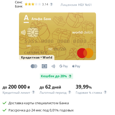
Сенс
3.14
Лицензия НБУ №61
Банк
Кредитная
•
World
Кешбэк до 20%
200 000
62
39,99
до
₴
до
дней
%
Кредитный лимит
Льготный период
Годовая % ставка
Доставка карты специалистом Банка
Рассрочка до 24 мес под 0,01% годовых