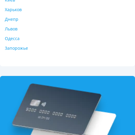
Харьков
Днепр
Львов
Одесса
Запорожье