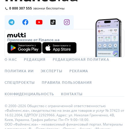
0 800 307 555
звонки бесплатны
Приложение от Finance.ua
О НАС
РЕДАКЦИЯ
РЕДАКЦИОННАЯ ПОЛИТИКА
ПОЛИТИКА ИИ
ЭКСПЕРТЫ
РЕКЛАМА
СПЕЦПРОЕКТЫ
ПРАВИЛА ПОЛЬЗОВАНИЯ
КОНФИДЕНЦИАЛЬНОСТЬ
КОНТАКТЫ
© 2000–2026 Общество с ограниченной ответственностью
«Файненс.юа», свидетельство на знак для товаров и услуг № 37423 от
16.02.2004, ЕДРПОУ 22929966. Адрес: ул. Николая Гринченко, 4В,
Киев, Украина. График работы: Пн–Пт 9:00–18:00.
ООО «Файненс.юа» – независимый финансовый портал. Материалы
с пометками «Р», «Партнёрская», «Промо», «Акция», «Мнение»,