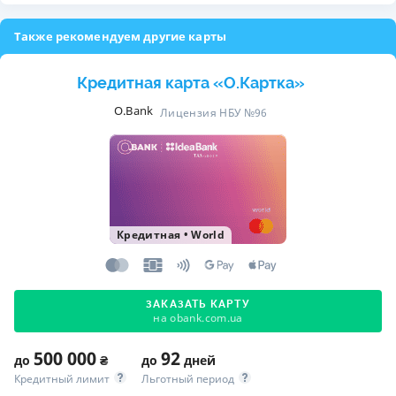
Также рекомендуем другие карты
Кредитная карта «O.Картка»
O.Bank
Лицензия НБУ №96
Кредитная
•
World
ЗАКАЗАТЬ КАРТУ
на obank.com.ua
500 000
92
до
₴
до
дней
Кредитный лимит
Льготный период