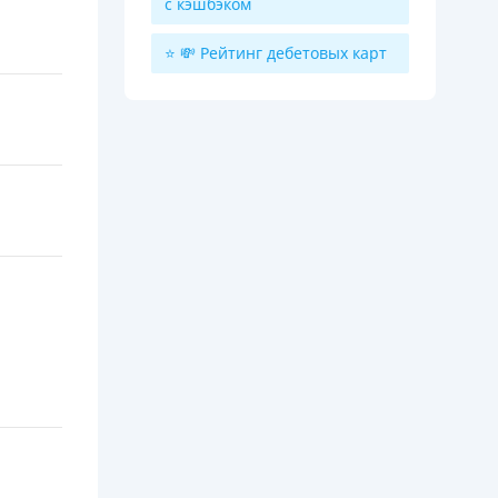
с кэшбэком
⭐ 💸 Рейтинг дебетовых карт