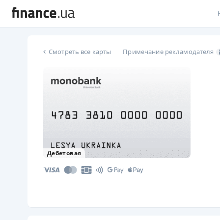
В
Смотреть все карты
Примечание рекламодателя
В
Л
А
Н
С
Дебетовая
П
Т
Р