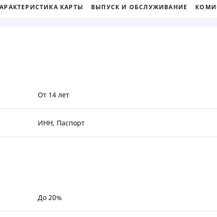
АРАКТЕРИСТИКА КАРТЫ
ВЫПУСК И ОБСЛУЖИВАНИЕ
КОМИ
ЕЖЕМЕСЯЧНЫЙ ОБЗОР
ПУТЕВО
КЕШБЭКА
СТРАХО
ПУТЕВОДИТЕЛИ ПО
ВСЕ СТ
БАНКОВСКИМ КАРТАМ
СТРАХО
ОТЗЫВЫ
КОМПАН
От 14 лет
ДОСТАВ
ИНН, Паспорт
КОНТАК
До 20%