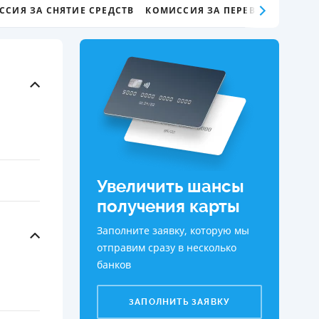
ССИЯ ЗА СНЯТИЕ СРЕДСТВ
КОМИССИЯ ЗА ПЕРЕВОД СРЕДСТВ
ДИТЕЛИ ПО
ВАНИЮ
РАХОВЫЕ ПОЛИСЫ
ВЫЕ КОМПАНИИ
 О СТРАХОВЫХ
ИЯХ
КА И ОПЛАТА
Увеличить шансы
ТЫ
получения карты
Заполните заявку, которую мы
отправим сразу в несколько
банков
ЗАПОЛНИТЬ ЗАЯВКУ