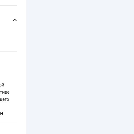
ой
ативе
щего
AH