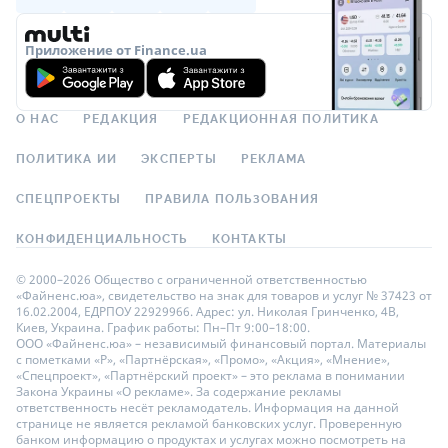
Приложение от Finance.ua
О НАС
РЕДАКЦИЯ
РЕДАКЦИОННАЯ ПОЛИТИКА
ПОЛИТИКА ИИ
ЭКСПЕРТЫ
РЕКЛАМА
СПЕЦПРОЕКТЫ
ПРАВИЛА ПОЛЬЗОВАНИЯ
КОНФИДЕНЦИАЛЬНОСТЬ
КОНТАКТЫ
© 2000–2026 Общество с ограниченной ответственностью
«Файненс.юа», свидетельство на знак для товаров и услуг № 37423 от
16.02.2004, ЕДРПОУ 22929966. Адрес: ул. Николая Гринченко, 4В,
Киев, Украина. График работы: Пн–Пт 9:00–18:00.
ООО «Файненс.юа» – независимый финансовый портал. Материалы
с пометками «Р», «Партнёрская», «Промо», «Акция», «Мнение»,
«Спецпроект», «Партнёрский проект» – это реклама в понимании
Закона Украины «О рекламе». За содержание рекламы
ответственность несёт рекламодатель. Информация на данной
странице не является рекламой банковских услуг. Проверенную
банком информацию о продуктах и услугах можно посмотреть на