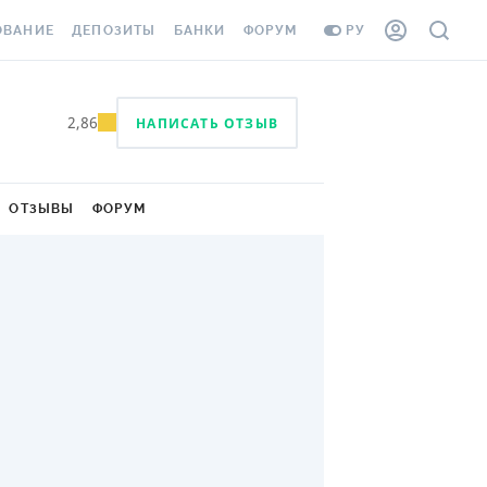
ОВАНИЕ
ДЕПОЗИТЫ
БАНКИ
ФОРУМ
РУ
ВСЕ ДЕПОЗИТЫ
ВСЕ БАНКИ
2,86
НАПИСАТЬ ОТЗЫВ
ВАНИЕ ЖИЛЬЯ ОТ
ДЕПОЗИТЫ В USD
ОТЗЫВЫ О БАНКАХ
И ШАХЕДОВ
ДЕПОЗИТЫ В EUR
МИКРОФИНАНСОВЫЕ
АХОВКА ЗАГРАНИЦУ
ОРГАНИЗАЦИИ
ОТЗЫВЫ
ФОРУМ
БОНУС К ДЕПОЗИТАМ
ОТЗЫВЫ ОБ МФО
УСЛОВИЯ АКЦИИ
Я КАРТА
НАВЕРХ
ВОПРОСЫ И ОТВЕТЫ
ОННАЯ ВИНЬЕТКА
ДЕПОЗИТНЫЙ КАЛЬКУЛЯТОР
Я СОТРУДНИКОВ
ПУТЕВОДИТЕЛИ ПО
SSISTANCE
СБЕРЕЖЕНИЯМ
ВАНИЕ ОТ
ТНЫХ СЛУЧАЕВ