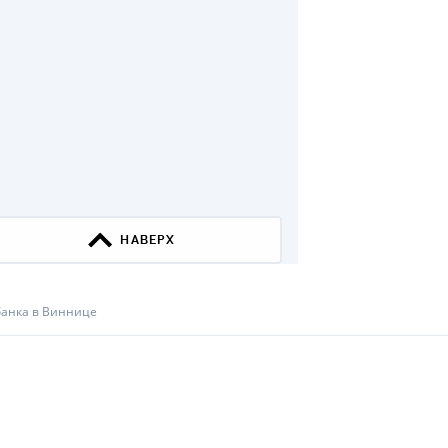
ДИТЕЛИ ПО
ВАНИЮ
РАХОВЫЕ ПОЛИСЫ
ВЫЕ КОМПАНИИ
 О СТРАХОВЫХ
ИЯХ
КА И ОПЛАТА
ТЫ
анка в Виннице