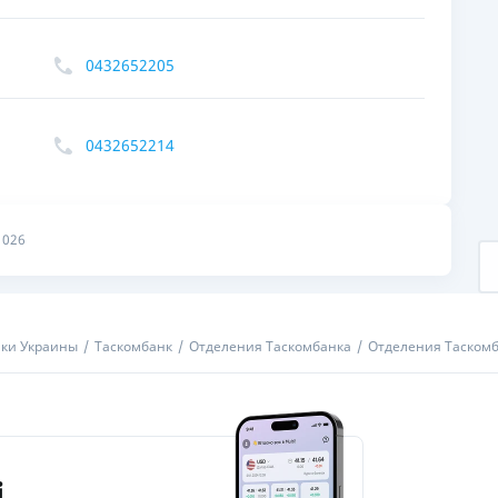
ЕЖЕМЕСЯЧНЫЙ ОБЗОР
ПУТЕВО
КЕШБЭКА
СТРАХО
0432652205
ПУТЕВОДИТЕЛИ ПО
ВСЕ СТ
БАНКОВСКИМ КАРТАМ
0432652214
СТРАХО
ОТЗЫВЫ
КОМПАН
2026
ДОСТАВ
КОНТАК
ки Украины
Таскомбанк
Отделения Таскомбанка
Отделения Таскомб