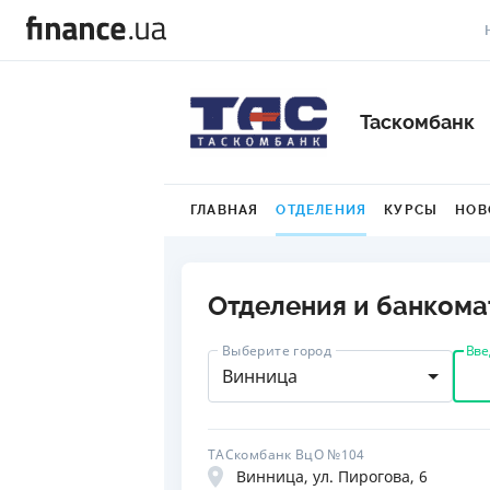
В
Таскомбанк
В
Л
ГЛАВНАЯ
ОТДЕЛЕНИЯ
КУРСЫ
НОВ
А
Н
Отделения и банкома
С
П
Вве
Выберите город
Винница
Т
Р
ТАСкомбанк ВцО №104
Винница, ул. Пирогова, 6