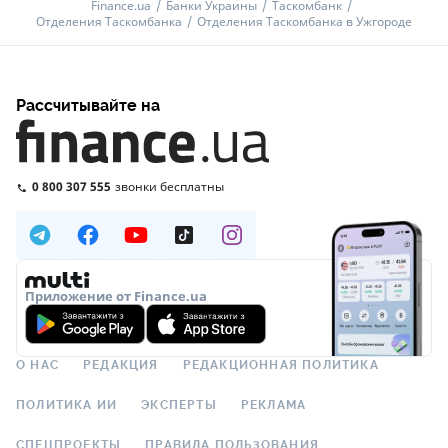
Finance.ua
Банки Украины
Таскомбанк
Отделения Таскомбанка
Отделения Таскомбанка в Ужгороде
Рассчитывайте на
0 800 307 555
звонки бесплатны
Приложение от Finance.ua
О НАС
РЕДАКЦИЯ
РЕДАКЦИОННАЯ ПОЛИТИКА
ПОЛИТИКА ИИ
ЭКСПЕРТЫ
РЕКЛАМА
СПЕЦПРОЕКТЫ
ПРАВИЛА ПОЛЬЗОВАНИЯ