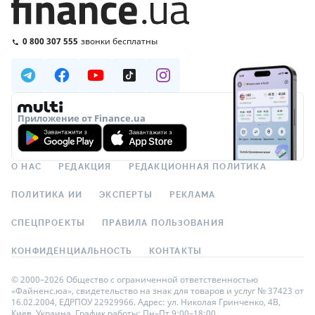
0 800 307 555
звонки бесплатны
Приложение от Finance.ua
О НАС
РЕДАКЦИЯ
РЕДАКЦИОННАЯ ПОЛИТИКА
ПОЛИТИКА ИИ
ЭКСПЕРТЫ
РЕКЛАМА
СПЕЦПРОЕКТЫ
ПРАВИЛА ПОЛЬЗОВАНИЯ
КОНФИДЕНЦИАЛЬНОСТЬ
КОНТАКТЫ
© 2000–2026 Общество с ограниченной ответственностью
«Файненс.юа», свидетельство на знак для товаров и услуг № 37423 от
16.02.2004, ЕДРПОУ 22929966. Адрес: ул. Николая Гринченко, 4В,
Киев, Украина. График работы: Пн–Пт 9:00–18:00.