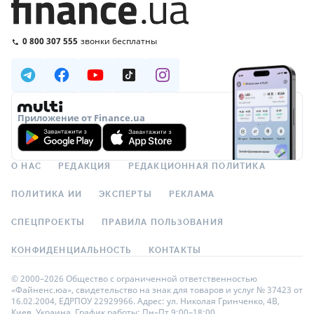
0 800 307 555
звонки бесплатны
Приложение от Finance.ua
О НАС
РЕДАКЦИЯ
РЕДАКЦИОННАЯ ПОЛИТИКА
ПОЛИТИКА ИИ
ЭКСПЕРТЫ
РЕКЛАМА
СПЕЦПРОЕКТЫ
ПРАВИЛА ПОЛЬЗОВАНИЯ
КОНФИДЕНЦИАЛЬНОСТЬ
КОНТАКТЫ
© 2000–2026 Общество с ограниченной ответственностью
«Файненс.юа», свидетельство на знак для товаров и услуг № 37423 от
16.02.2004, ЕДРПОУ 22929966. Адрес: ул. Николая Гринченко, 4В,
Киев, Украина. График работы: Пн–Пт 9:00–18:00.