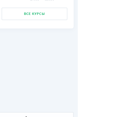
ДИТЕЛИ ПО
ВАНИЮ
ВСЕ КУРСЫ
РАХОВЫЕ ПОЛИСЫ
ВЫЕ КОМПАНИИ
 О СТРАХОВЫХ
ИЯХ
КА И ОПЛАТА
ТЫ