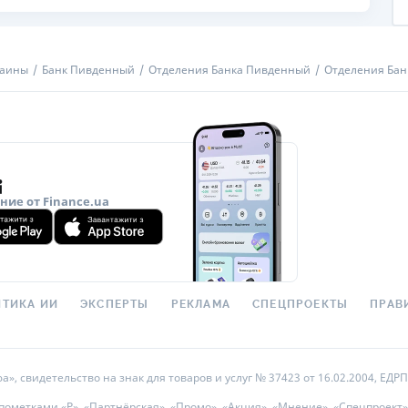
раины
Банк Пивденный
Отделения Банка Пивденный
Отделения Бан
ие от Finance.ua
ТИКА ИИ
ЭКСПЕРТЫ
РЕКЛАМА
СПЕЦПРОЕКТЫ
ПРАВ
 свидетельство на знак для товаров и услуг № 37423 от 16.02.2004, ЕДРПО
метками «Р», «Партнёрская», «Промо», «Акция», «Мнение», «Спецпроект»