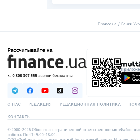
Finance.ua
Банки Ук
Рассчитывайте на
Приложен
0 800 307 555
звонки бесплатны
О НАС
РЕДАКЦИЯ
РЕДАКЦИОННАЯ ПОЛИТИКА
ПОЛИ
КОНТАКТЫ
© 2000–2026 Общество с ограниченной ответственностью «Файненс.юа»,
работы: Пн–Пт 9:00–18:00.
ООО «Файненс.юа» – независимый финансовый портал. Материалы с по