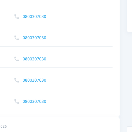
ЕЖЕМЕСЯЧНЫЙ ОБЗОР
ПУТЕВО
КЕШБЭКА
СТРАХО
0800307030
А
ПУТЕВОДИТЕЛИ ПО
ВСЕ СТ
БАНКОВСКИМ КАРТАМ
0800307030
СТРАХО
ОТЗЫВЫ
КОМПАН
0800307030
ДОСТАВ
0800307030
КОНТАК
0800307030
2026