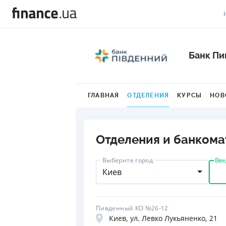
В
Банк П
В
Л
ГЛАВНАЯ
ОТДЕЛЕНИЯ
КУРСЫ
НОВ
А
Н
Отделения и банкома
С
Вве
Выберите город
П
Киев
Т
Р
Пивденный КО №26-12
Киев, ул. Левко Лукьяненко, 21