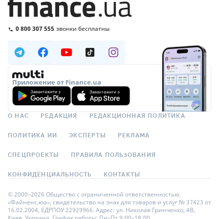
0 800 307 555
звонки бесплатны
Приложение от Finance.ua
О НАС
РЕДАКЦИЯ
РЕДАКЦИОННАЯ ПОЛИТИКА
ПОЛИТИКА ИИ
ЭКСПЕРТЫ
РЕКЛАМА
СПЕЦПРОЕКТЫ
ПРАВИЛА ПОЛЬЗОВАНИЯ
КОНФИДЕНЦИАЛЬНОСТЬ
КОНТАКТЫ
© 2000–2026 Общество с ограниченной ответственностью
«Файненс.юа», свидетельство на знак для товаров и услуг № 37423 от
16.02.2004, ЕДРПОУ 22929966. Адрес: ул. Николая Гринченко, 4В,
Киев, Украина. График работы: Пн–Пт 9:00–18:00.