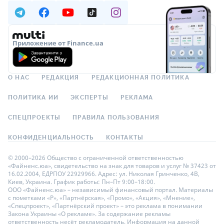
Приложение от Finance.ua
О НАС
РЕДАКЦИЯ
РЕДАКЦИОННАЯ ПОЛИТИКА
ПОЛИТИКА ИИ
ЭКСПЕРТЫ
РЕКЛАМА
СПЕЦПРОЕКТЫ
ПРАВИЛА ПОЛЬЗОВАНИЯ
КОНФИДЕНЦИАЛЬНОСТЬ
КОНТАКТЫ
© 2000–2026 Общество с ограниченной ответственностью
«Файненс.юа», свидетельство на знак для товаров и услуг № 37423 от
16.02.2004, ЕДРПОУ 22929966. Адрес: ул. Николая Гринченко, 4В,
Киев, Украина. График работы: Пн–Пт 9:00–18:00.
ООО «Файненс.юа» – независимый финансовый портал. Материалы
с пометками «Р», «Партнёрская», «Промо», «Акция», «Мнение»,
«Спецпроект», «Партнёрский проект» – это реклама в понимании
Закона Украины «О рекламе». За содержание рекламы
ответственность несёт рекламодатель. Информация на данной