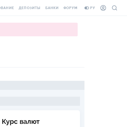
ОВАНИЕ
ДЕПОЗИТЫ
БАНКИ
ФОРУМ
РУ
ВСЕ ДЕПОЗИТЫ
ВСЕ БАНКИ
ВАНИЕ ЖИЛЬЯ ОТ
ДЕПОЗИТЫ В USD
ОТЗЫВЫ О БАНКАХ
И ШАХЕДОВ
ДЕПОЗИТЫ В EUR
МИКРОФИНАНСОВЫЕ
АХОВКА ЗАГРАНИЦУ
ОРГАНИЗАЦИИ
БОНУС К ДЕПОЗИТАМ
ОТЗЫВЫ ОБ МФО
УСЛОВИЯ АКЦИИ
Я КАРТА
ВОПРОСЫ И ОТВЕТЫ
ОННАЯ ВИНЬЕТКА
ДЕПОЗИТНЫЙ КАЛЬКУЛЯТОР
Я СОТРУДНИКОВ
ПУТЕВОДИТЕЛИ ПО
SSISTANCE
СБЕРЕЖЕНИЯМ
ВАНИЕ ОТ
Курс валют
ТНЫХ СЛУЧАЕВ