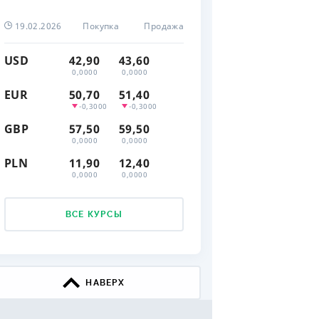
ДИТЕЛИ ПО
19.02.2026
Покупка
Продажа
ВАНИЮ
USD
42,90
43,60
РАХОВЫЕ ПОЛИСЫ
0,0000
0,0000
EUR
50,70
51,40
ВЫЕ КОМПАНИИ
-0,3000
-0,3000
 О СТРАХОВЫХ
GBP
57,50
59,50
ИЯХ
0,0000
0,0000
PLN
11,90
12,40
КА И ОПЛАТА
0,0000
0,0000
ТЫ
ВСЕ КУРСЫ
НАВЕРХ