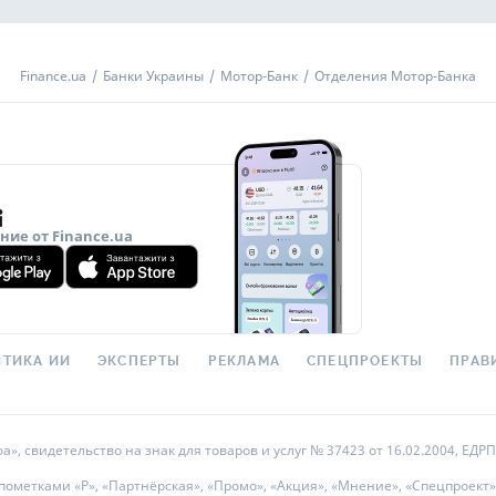
Finance.ua
Банки Украины
Мотор-Банк
Отделения Мотор-Банка
ие от Finance.ua
ТИКА ИИ
ЭКСПЕРТЫ
РЕКЛАМА
СПЕЦПРОЕКТЫ
ПРАВ
 свидетельство на знак для товаров и услуг № 37423 от 16.02.2004, ЕДРПО
метками «Р», «Партнёрская», «Промо», «Акция», «Мнение», «Спецпроект»