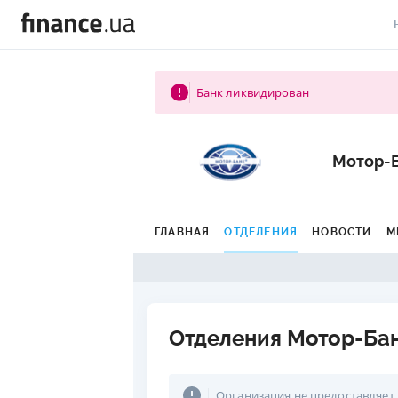
В
Банк ликвидирован
В
Л
Мотор-
А
Н
ГЛАВНАЯ
ОТДЕЛЕНИЯ
НОВОСТИ
М
С
П
Т
Отделения Мотор-Ба
Р
Организация не предоставляет