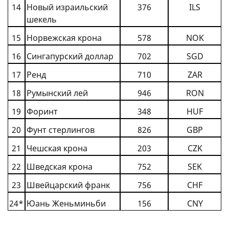
14
Н
овый израильский
376
ILS
шекель
15
Н
орвежская крона
578
NOK
16
С
ингапурский доллар
702
SGD
17
Р
енд
710
ZAR
18
Р
умынский лей
946
RON
19
Ф
оринт
348
HUF
20
Ф
унт стерлингов
826
GBP
21
Ч
ешская крона
203
CZK
22
Ш
ведская крона
752
SEK
23
Ш
вейцарский франк
756
CHF
24*
Ю
ань Женьминьби
156
CNY