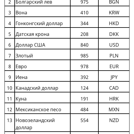
2
Б
олгарский лев
975
BGN
3
В
она
410
KRW
4
Гонконгский
доллар
344
HKD
5
Д
атская крона
208
DKK
6
Доллар США
840
USD
7
З
лотый
985
PLN
8
Евро
978
EUR
9
Иена
392
JPY
10
К
анадский доллар
124
CAD
11
К
уна
191
HRK
12
М
ексиканское песо
484
MXN
13
Н
овозеландский
554
NZD
доллар