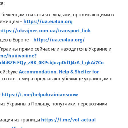
ся:
м беженцам связаться с людьми, проживающими в
убежищем –
https://ua.eu4ua.org
https://ukrajner.com.ua/transport_link
ев в Европе –
https://ua.eu4ua.org/
 Украины прямо сейчас или находится в Украине и
.me/huiiivoiiine?
d4iBZFtFQy_zBK_0KPsbJozpDd1J4rA_l_gkAi7Co
фейсбуке
Accommodation
,
Help & Shelter for
 со всего мира предлагают убежище украинцам в
е
https://t.me/helpukrainiansnow
з Украины в Польшу, попутчики, перевозчики
мация из границы
https://t.me/vol_actual