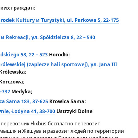
ских граждан:
odek Kultury и Turystyki, ul. Parkowa 5, 22-175
 Rekreacji, ул. Spółdzielcza 8, 22 – 540
udskiego 58, 22 – 523
Horodło;
lewskiej (zaplecze hali sportowej), ул. Jana III
Królewska;
Korczowa;
-732
Medyka;
a Sama 183, 37-625
Krowica Sama;
nie, Łodyna 41, 38-700
Ustrzyki Dolne
перевозчик Flixbus бесплатно перевозит
емышля и Жешува и развозит людей по территории