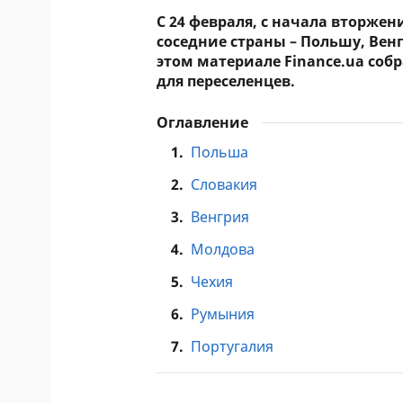
С 24 февраля, с начала вторже
соседние страны – Польшу, Вен
этом материале Finance.ua со
для переселенцев.
Оглавление
1.
Польша
2.
Словакия
3.
Венгрия
4.
Молдова
5.
Чехия
6.
Румыния
7.
Португалия