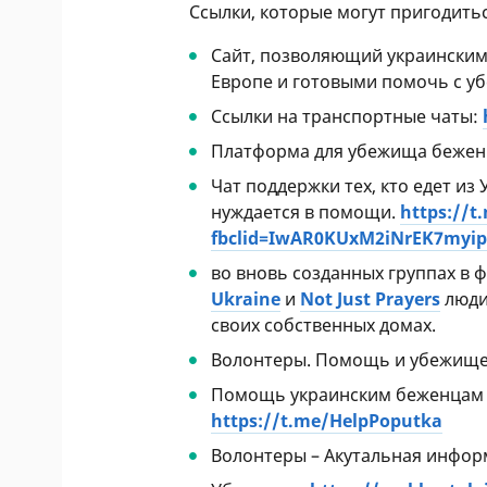
Ссылки, которые могут пригодить
Сайт, позволяющий украински
Европе и готовыми помочь с 
Ссылки на транспортные чаты:
Платформа для убежища беженц
Чат поддержки тех, кто едет из
нуждается в помощи.
https://t
fbclid=IwAR0KUxM2iNrEK7myip
во вновь созданных группах в 
Ukraine
и
Not Just Prayers
люди
своих собственных домах.
Волонтеры. Помощь и убежищ
Помощь украинским беженцам и
https://t.me/HelpPoputka
Волонтеры – Акутальная инфор