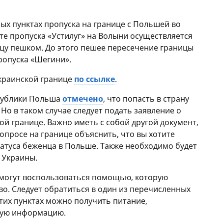
ных пунктах пропуска на границе с Польшей во
кте пропуска «Устилуг» на Волыни осуществляется
цу пешком. До этого пешее пересечение границы
ропуска «Шегини».
украинской границе
по ссылке
.
публики Польша
отмечено
, что попасть в страну
. Но в таком случае следует подать заявление о
й границе. Важно иметь с собой другой документ,
опросе на границе объяснить, что вы хотите
татуса беженца в Польше. Также необходимо будет
 Украины.
могут воспользоваться помощью, которую
во. Следует обратиться в один из перечисленных
этих пунктах можно получить питание,
мую информацию.