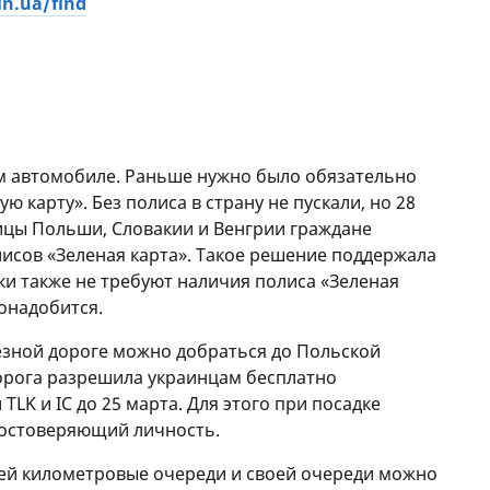
in.ua/find
м автомобиле. Раньше нужно было обязательно
ю карту». Без полиса в страну не пускали, но 28
ницы Польши, Словакии и Венгрии граждане
лисов «Зеленая карта». Такое решение поддержала
и также не требуют наличия полиса «Зеленая
понадобится.
езной дороге можно добраться до Польской
орога разрешила украинцам бесплатно
TLK и IC до 25 марта. Для этого при посадке
достоверяющий личность.
шей километровые очереди и своей очереди можно