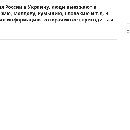
ния России в Украину, люди выезжают в
ЕЖЕМЕСЯЧНЫЙ ОБЗОР
ПУТЕВ
грию, Молдову, Румынию, Словакию и т.д. В
КЕШБЭКА
СТРАХ
брал информацию, которая может пригодиться
ПУТЕВОДИТЕЛИ ПО
ВСЕ С
О
БАНКОВСКИМ КАРТАМ
СТРАХ
ОТЗЫВ
КОМПА
ДОСТАВ
КОНТА