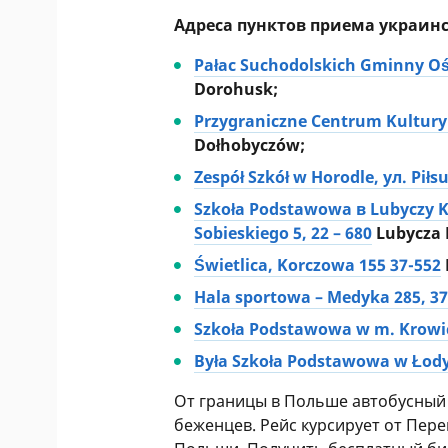
Адреса пунктов приема украин
Pałac Suchodolskich Gminny Ośr
Dorohusk;
Przygraniczne Centrum Kultury и
Dołhobyczów;
Zespół Szkół w Horodle, ул. Piłs
Szkoła Podstawowa в Lubyczy Kró
Sobieskiego 5, 22 – 680
Lubycza 
Świetlica, Korczowa 155 37-552
Hala sportowa – Medyka 285, 37
Szkoła Podstawowa w m. Krowic
Była Szkoła Podstawowa w Łody
От границы в Польше автобусный 
беженцев. Рейс курсирует от Пер