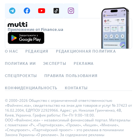
Приложение от Finance.ua
О НАС
РЕДАКЦИЯ
РЕДАКЦИОННАЯ ПОЛИТИКА
ПОЛИТИКА ИИ
ЭКСПЕРТЫ
РЕКЛАМА
СПЕЦПРОЕКТЫ
ПРАВИЛА ПОЛЬЗОВАНИЯ
КОНФИДЕНЦИАЛЬНОСТЬ
КОНТАКТЫ
© 2000–2026 Общество с ограниченной ответственностью
«Файненс.юа», свидетельство на знак для товаров и услуг № 37423 от
16.02.2004, ЕДРПОУ 22929966. Адрес: ул. Николая Гринченко, 4В,
Киев, Украина. График работы: Пн–Пт 9:00–18:00.
ООО «Файненс.юа» – независимый финансовый портал. Материалы
с пометками «Р», «Партнёрская», «Промо», «Акция», «Мнение»,
«Спецпроект», «Партнёрский проект» – это реклама в понимании
Закона Украины «О рекламе». За содержание рекламы