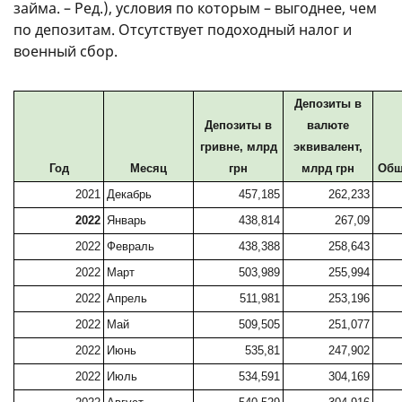
займа. – Ред.), условия по которым – выгоднее, чем
по депозитам. Отсутствует подоходный налог и
военный сбор.
Депозиты в
Депозиты в
валюте
гривне, млрд
эквивалент,
Месяц
грн
млрд грн
Общ
Год
2021
Декабрь
457,185
262,233
2022
Январь
438,814
267,09
2022
Февраль
438,388
258,643
2022
Март
503,989
255,994
2022
Апрель
511,981
253,196
2022
Май
509,505
251,077
2022
Июнь
535,81
247,902
2022
Июль
534,591
304,169