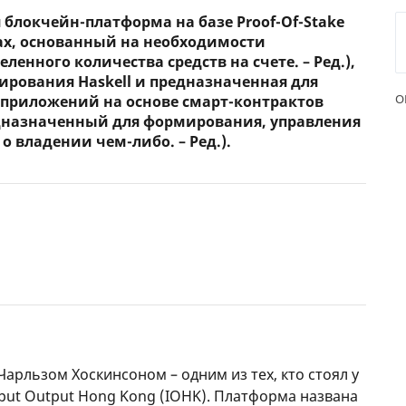
 блокчейн-платформа на базе Proof-Of-Stake
ЕЖЕМЕСЯЧНЫЙ ОБЗОР
ПУТЕВ
ах, основанный на необходимости
КЕШБЭКА
СТРАХ
енного количества средств на счете. – Ред.),
ирования Haskell и предназначенная для
ПУТЕВОДИТЕЛИ ПО
ВСЕ С
О
приложений на основе смарт-контрактов
БАНКОВСКИМ КАРТАМ
дназначенный для формирования, управления
СТРАХ
 владении чем-либо. – Ред.).
ОТЗЫВ
КОМПА
ДОСТАВ
КОНТА
арльзом Хоскинсоном – одним из тех, кто стоял у
nput Output Hong Kong (IOHK). Платформа названа