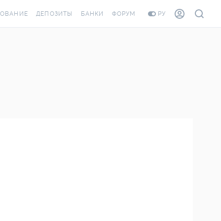
ХОВАНИЕ
ДЕПОЗИТЫ
БАНКИ
ФОРУМ
РУ
ВСЕ ДЕПОЗИТЫ
ВСЕ БАНКИ
ОВАНИЕ ЖИЛЬЯ ОТ
ДЕПОЗИТЫ В USD
ОТЗЫВЫ О БАНКАХ
И ШАХЕДОВ
ДЕПОЗИТЫ В EUR
МИКРОФИНАНСОВЫЕ
РАХОВКА ЗАГРАНИЦУ
ОРГАНИЗАЦИИ
БОНУС К ДЕПОЗИТАМ
ОТЗЫВЫ ОБ МФО
УСЛОВИЯ АКЦИИ
Я КАРТА
ВОПРОСЫ И ОТВЕТЫ
РОННАЯ ВИНЬЕТКА
ДЕПОЗИТНЫЙ КАЛЬКУЛЯТОР
ЛЯ СОТРУДНИКОВ
ПУТЕВОДИТЕЛИ ПО
ASSISTANCE
СБЕРЕЖЕНИЯМ
ОВАНИЕ ОТ
СТНЫХ СЛУЧАЕВ