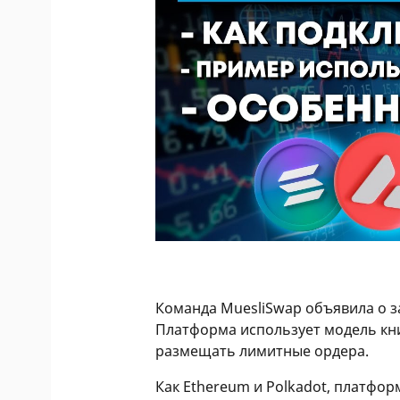
Команда MuesliSwap объявила о з
Платформа использует модель кни
размещать лимитные ордера.
Как Ethereum и Polkadot, платфо