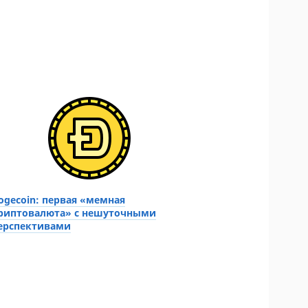
ogecoin: первая «мемная
риптовалюта» с нешуточными
ерспективами