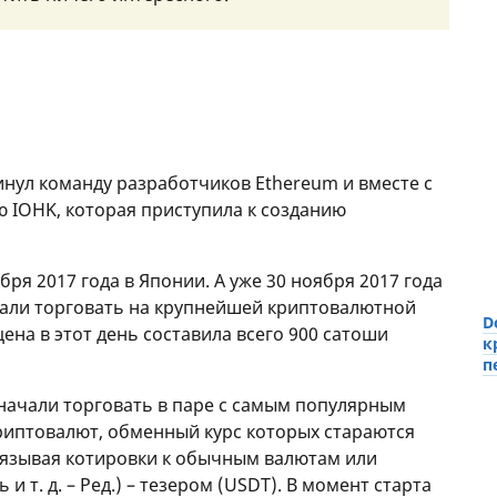
инул команду разработчиков Ethereum и вместе с
 IOHK, которая приступила к созданию
бря 2017 года в Японии. А уже 30 ноября 2017 года
ачали торговать на крупнейшей криптовалютной
D
цена в этот день составила всего 900 сатоши
к
п
 начали торговать в паре с самым популярным
риптовалют, обменный курс которых стараются
вязывая котировки к обычным валютам или
и т. д. – Ред.) – тезером (USDT). В момент старта