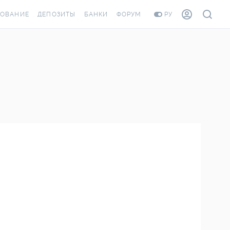
ХОВАНИЕ
ДЕПОЗИТЫ
БАНКИ
ФОРУМ
РУ
ВСЕ ДЕПОЗИТЫ
ВСЕ БАНКИ
ОВАНИЕ ЖИЛЬЯ ОТ
ДЕПОЗИТЫ В USD
ОТЗЫВЫ О БАНКАХ
И ШАХЕДОВ
ДЕПОЗИТЫ В EUR
МИКРОФИНАНСОВЫЕ
РАХОВКА ЗАГРАНИЦУ
ОРГАНИЗАЦИИ
БОНУС К ДЕПОЗИТАМ
ОТЗЫВЫ ОБ МФО
УСЛОВИЯ АКЦИИ
Я КАРТА
ВОПРОСЫ И ОТВЕТЫ
РОННАЯ ВИНЬЕТКА
ДЕПОЗИТНЫЙ КАЛЬКУЛЯТОР
ЛЯ СОТРУДНИКОВ
ПУТЕВОДИТЕЛИ ПО
ASSISTANCE
СБЕРЕЖЕНИЯМ
ОВАНИЕ ОТ
СТНЫХ СЛУЧАЕВ