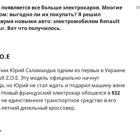
появляется все больше электрокаров. Многие
О
ЕЖЕМЕСЯЧНЫЙ ОБЗОР
ПУТЕВ
ом: выгодно ли их покупать? Я решил
КЕШБЭКА
СТРАХ
двумя новыми авто: электромобилем Renault
ur. Вот что получилось.
ПУТЕВОДИТЕЛИ ПО
ВСЕ С
БАНКОВСКИМ КАРТАМ
СТРАХ
ОТЗЫВ
O.E
КОМПА
ании Юрий Саламандык одним из первых в Украине
ДОСТАВ
lt Z.O.E. Эту модель официально начнут
да, но Юрий не стал ждать и подарил машину жене
КОНТА
. Новый французский электрокар обошелся в
$32
и не единственное транспортное средство в его
5-летний дизельный кроссовер.
r