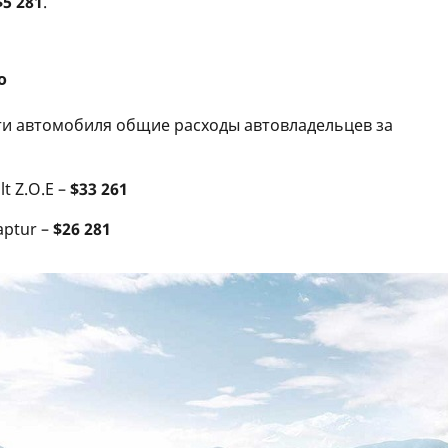
$5 281
.
о
ти автомобиля общие расходы автовладельцев за
t Z.O.E –
$33 261
aptur –
$26 281