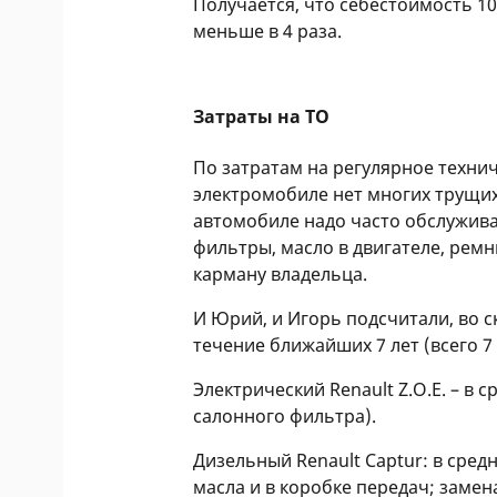
Получается, что себестоимость 1
меньше в 4 раза.
Затраты на ТО
По затратам на регулярное техни
электромобиле нет многих трущих
автомобиле надо часто обслужива
фильтры, масло в двигателе, ремни
карману владельца.
И Юрий, и Игорь подсчитали, во 
течение ближайших 7 лет (всего 7
Электрический Renault Z.O.E. – в 
салонного фильтра).
Дизельный Renault Captur: в сре
масла и в коробке передач; замен