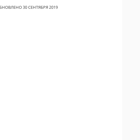
БНОВЛЕНО 30 СЕНТЯБРЯ 2019
ОДИТЕЛИ ПО
ОВАНИЮ
ТРАХОВЫЕ ПОЛИСЫ
ОВЫЕ КОМПАНИИ
Ы О СТРАХОВЫХ
НИЯХ
КА И ОПЛАТА
КТЫ