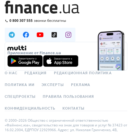
0 800 307 555
звонки бесплатны
Приложение от Finance.ua
О НАС
РЕДАКЦИЯ
РЕДАКЦИОННАЯ ПОЛИТИКА
ПОЛИТИКА ИИ
ЭКСПЕРТЫ
РЕКЛАМА
СПЕЦПРОЕКТЫ
ПРАВИЛА ПОЛЬЗОВАНИЯ
КОНФИДЕНЦИАЛЬНОСТЬ
КОНТАКТЫ
© 2000–2026 Общество с ограниченной ответственностью
«Файненс.юа», свидетельство на знак для товаров и услуг № 37423 от
16.02.2004, ЕДРПОУ 22929966. Адрес: ул. Николая Гринченко, 4В,